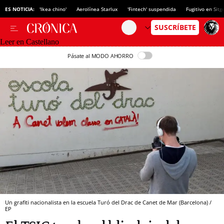
ES NOTICIA:
'Ikea chino'
Aerolínea Starlux
'Fintech' suspendida
Fugitivo en Sitg
Leer en Castellano
Pásate al MODO AHORRO
Un grafiti nacionalista en la escuela Turó del Drac de Canet de Mar (Barcelona) /
EP