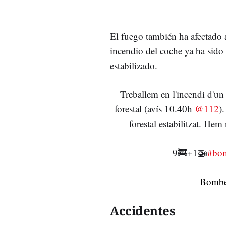
El fuego también ha afectado a
incendio del coche ya ha sido 
estabilizado.
Treballem en l'incendi d'un 
forestal (avís 10.40h
@112
)
forestal estabilitzat. Hem 
9🚒+1🚁
#bom
— Bombe
Accidentes