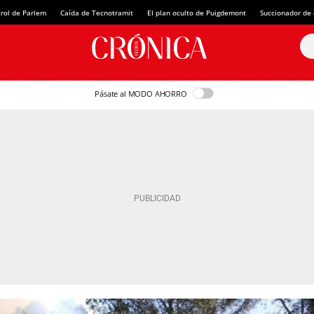
rol de Parlem
Caída de Tecnotramit
El plan oculto de Puigdemont
Succionador de c
Pásate al MODO AHORRO