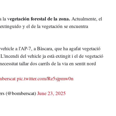
egetación forestal de la zona.
 la v
Actualmente, el
extinguido y el de la vegetación se encuentra
vehicle a l'AP-7, a Bàscara, que ha agafat vegetació
. L'incendi del vehicle ja està extingit i el de vegetació
necessitat tallar dos carrils de la via en sentit nord
berscat
pic.twitter.com/Re5sjpmw0n
rs (@bomberscat)
June 23, 2025