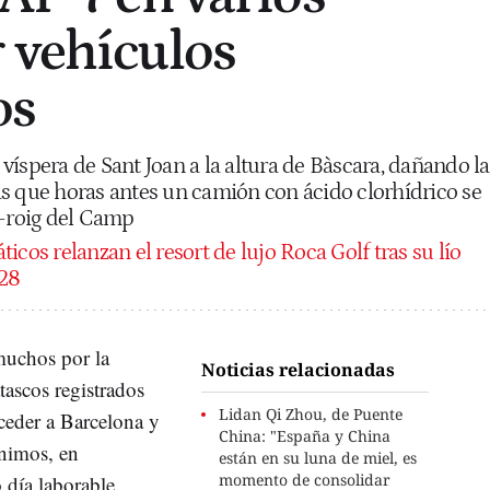
 vehículos
os
víspera de Sant Joan a la altura de Bàscara, dañando la
s que horas antes un camión con ácido clorhídrico se
-roig del Camp
ticos relanzan el resort de lujo Roca Golf tras su lío
028
muchos por la
Noticias relacionadas
atascos registrados
Lidan Qi Zhou, de Puente
ceder a Barcelona y
China: "España y China
nimos, en
están en su luna de miel, es
momento de consolidar
 día laborable.