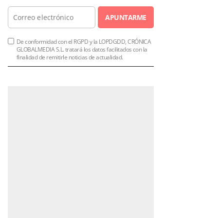
APUNTARME
De conformidad con el RGPD y la LOPDGDD, CRÓNICA
GLOBALMEDIA S.L. tratará los datos facilitados con la
finalidad de remitirle noticias de actualidad.