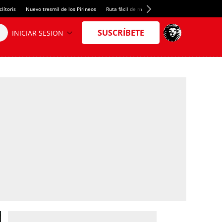
lítoris
Nuevo tresmil de los Pirineos
Ruta fácil de montaña
El arroz más meloso