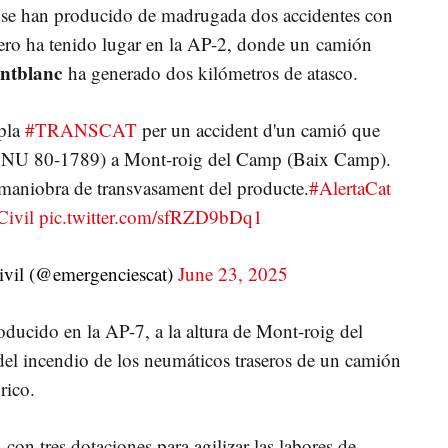
, se han producido de madrugada dos accidentes con
ero ha tenido lugar en la AP-2, donde un camión
ntblanc
ha generado dos kilómetros de atasco.
pla
#TRANSCAT
per un accident d'un camió que
 (ONU 80-1789) a Mont-roig del Camp (Baix Camp).
a maniobra de transvasament del producte.
#AlertaCat
Civil
pic.twitter.com/sfRZD9bDq1
ivil (@emergenciescat)
June 23, 2025
oducido en la AP-7, a la altura de Mont-roig del
del incendio de los neumáticos traseros de un camión
rico.
con tres dotaciones para agilizar las labores de