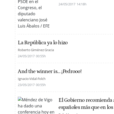
24/05/2017
14:18h
La República ya lo hizo
Roberto Giménez Gracia
24/05/2017
00:55h
And the winner is… ¡Pedrooo!
Ignacio Vidal-Folch
23/05/2017
00:55h
El Gobierno recomienda a
españoles más que en los 