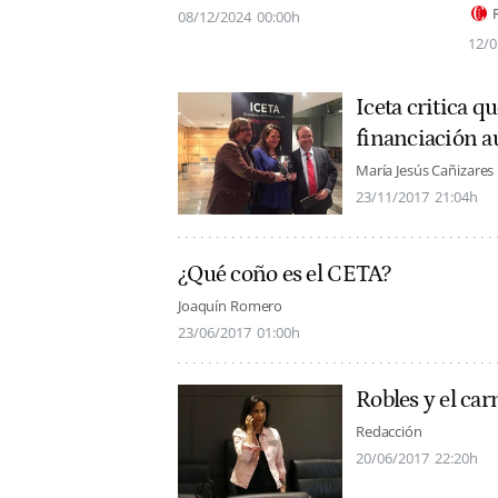
08/12/2024
00:00h
12/0
Iceta critica q
financiación 
María Jesús Cañizares
23/11/2017
21:04h
¿Qué coño es el CETA?
Joaquín Romero
23/06/2017
01:00h
Robles y el ca
Redacción
20/06/2017
22:20h