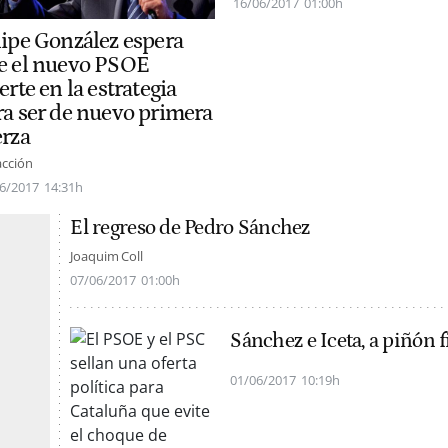
16/06/2017
01:00h
lipe González espera
e el nuevo PSOE
erte en la estrategia
ra ser de nuevo primera
erza
cción
6/2017
14:31h
El regreso de Pedro Sánchez
Joaquim Coll
07/06/2017
01:00h
Sánchez e Iceta, a piñón f
01/06/2017
10:19h