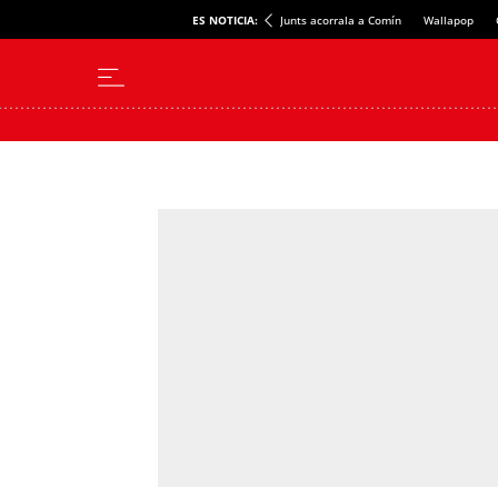
ES NOTICIA:
Junts acorrala a Comín
Wallapop