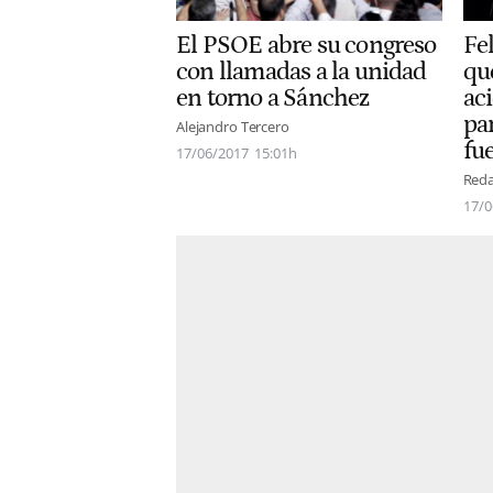
El PSOE abre su congreso
Fe
con llamadas a la unidad
qu
en torno a Sánchez
aci
pa
Alejandro Tercero
fu
17/06/2017
15:01h
Reda
17/0