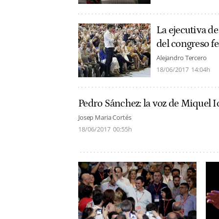
La ejecutiva d
del congreso fe
Alejandro Tercero
18/06/2017
14:04h
Pedro Sánchez: la voz de Miquel I
Josep Maria Cortés
18/06/2017
00:55h