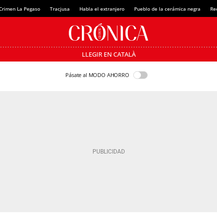
Crimen La Pegaso
Tracjusa
Habla el extranjero
Pueblo de la cerámica negra
Re
LLEGIR EN CATALÀ
Pásate al MODO AHORRO