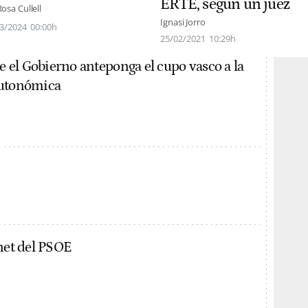
ERTE, según un juez
Rosa Cullell
Ignasi Jorro
3/2024
00:00h
25/02/2021
10:29h
ue el Gobierno anteponga el cupo vasco a la
autonómica
rnet del PSOE