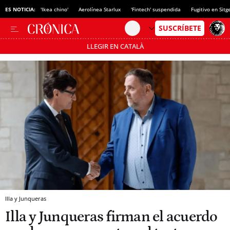
ES NOTICIA:
'Ikea chino'
Aerolínea Starlux
'Fintech' suspendida
Fugitivo en Sitg
LLEGIR EN CATALÀ
Pásate al MODO AHORRO
Illa y Junqueras
Illa y Junqueras firman el acuerdo