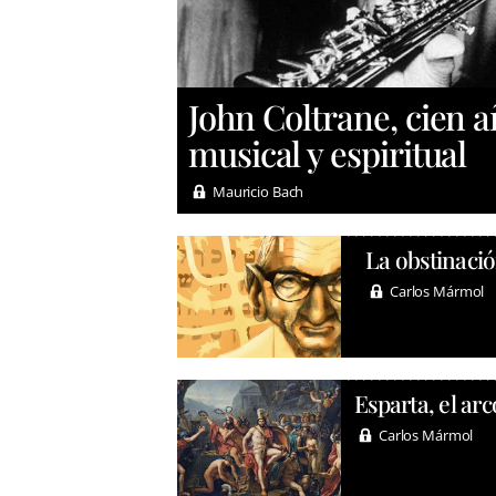
John Coltrane, cien 
musical y espiritual
Mauricio Bach
La obstinació
Carlos Mármol
Esparta, el arc
Carlos Mármol