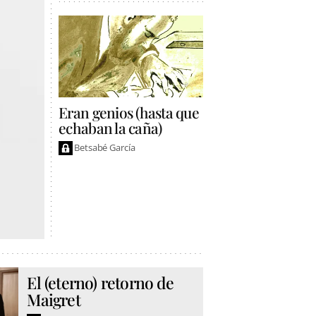
Eran genios (hasta que
echaban la caña)
Betsabé García
El (eterno) retorno de
Maigret