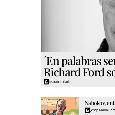
´En palabras sen
Richard Ford so
Mauricio Bach
Nabokov, entre
Josep Maria Cor