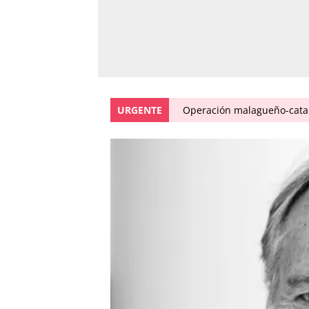
URGENTE
Operación malagueño-catal