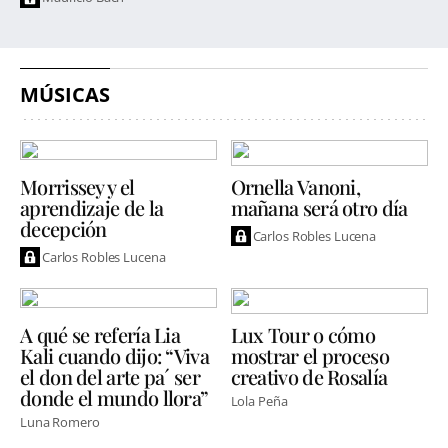
MÚSICAS
Morrissey y el
Ornella Vanoni,
aprendizaje de la
mañana será otro día
decepción
Carlos Robles Lucena
Carlos Robles Lucena
A qué se refería Lia
Lux Tour o cómo
Kali cuando dijo: “Viva
mostrar el proceso
el don del arte pa´ ser
creativo de Rosalía
donde el mundo llora”
Lola Peña
Luna Romero