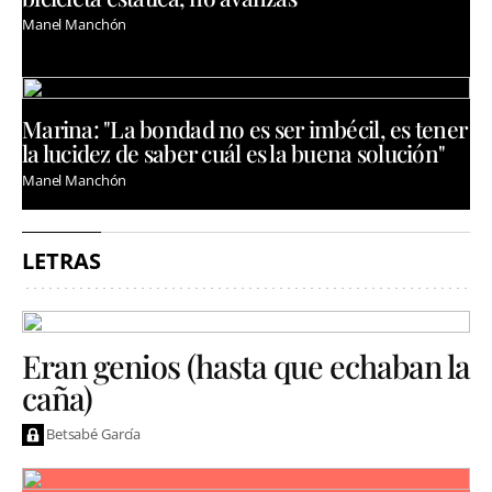
Manel Manchón
Marina: "La bondad no es ser imbécil, es tener
la lucidez de saber cuál es la buena solución"
Manel Manchón
LETRAS
Eran genios (hasta que echaban la
caña)
Betsabé García