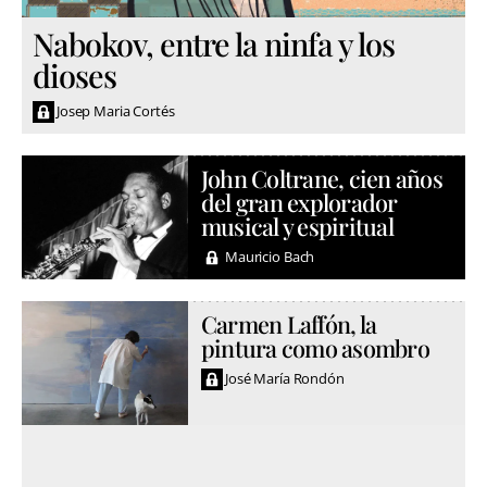
Nabokov, entre la ninfa y los
dioses
Josep Maria Cortés
John Coltrane, cien años
del gran explorador
musical y espiritual
Mauricio Bach
Carmen Laffón, la
pintura como asombro
José María Rondón