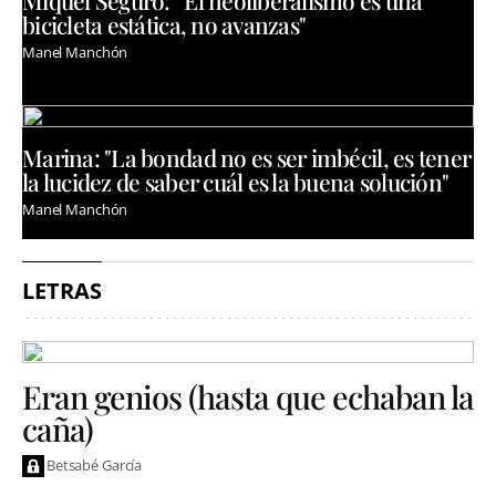
bicicleta estática, no avanzas"
Manel Manchón
Marina: "La bondad no es ser imbécil, es tener
la lucidez de saber cuál es la buena solución"
Manel Manchón
LETRAS
Eran genios (hasta que echaban la
caña)
Betsabé García