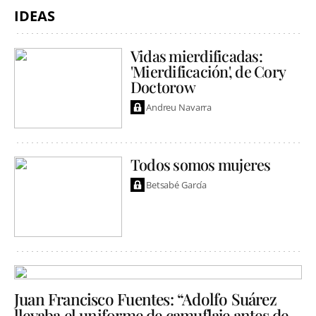
IDEAS
Vidas mierdificadas:
'Mierdificación', de Cory
Doctorow
Andreu Navarra
Todos somos mujeres
Betsabé García
Juan Francisco Fuentes: “Adolfo Suárez
llevaba el uniforme de camuflaje antes de