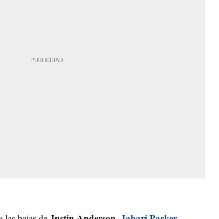
Justin Anderson,
Jabari Parker
,
o las bajas de