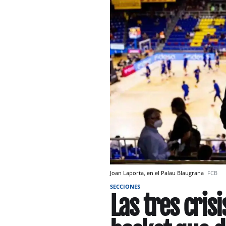
Joan Laporta, en el Palau Blaugrana
FCB
SECCIONES
Las tres cris