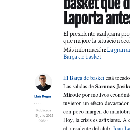
basket que d
Laporta ante
El presidente azulgrana pro
que mejore la situación ec
Más información:
La gran a
Barça de basket
El Barça de basket
está tocado
Sarunas Jasike
Las salidas de
Mirotic
por motivos económic
Lluís Regàs
tuvieron un efecto devastador
con poco margen de maniobra 
Publicada
15 julio 2025
Hoy, la crisis es asfixiante. A
00:34h
el presidente del club,
Joan La