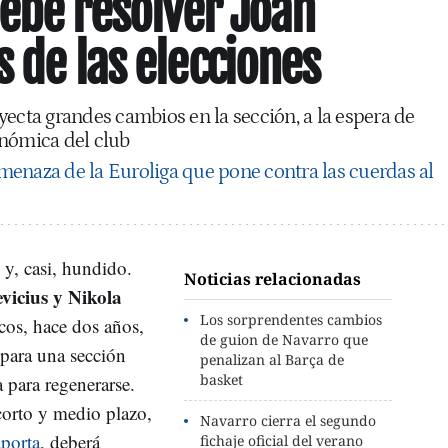
ebe resolver Joan
s de las elecciones
yecta grandes cambios en la sección, a la espera de
onómica del club
menaza de la Euroliga que pone contra las cuerdas al
 y, casi, hundido.
Noticias relacionadas
vicius y Nikola
Los sorprendentes cambios
os, hace dos años,
de guion de Navarro que
 para una sección
penalizan al Barça de
basket
para regenerarse.
 corto y medio plazo,
Navarro cierra el segundo
porta
, deberá
fichaje oficial del verano