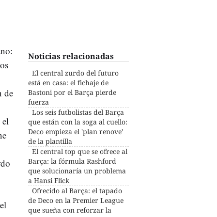
ano:
Noticias relacionadas
Los
El central zurdo del futuro
está en casa: el fichaje de
n de
Bastoni por el Barça pierde
fuerza
Los seis futbolistas del Barça
 el
que están con la soga al cuello:
Deco empieza el 'plan renove'
ne
de la plantilla
El central top que se ofrece al
Barça: la fórmula Rashford
rdo
que solucionaría un problema
a Hansi Flick
Ofrecido al Barça: el tapado
de Deco en la Premier League
el
que sueña con reforzar la