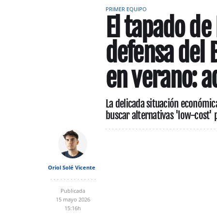
PRIMER EQUIPO
El tapado de 
defensa del B
en verano: a
La delicada situación económica
buscar alternativas 'low-cost' p
Oriol Solé Vicente
Publicada
15 mayo 2026
15:16h