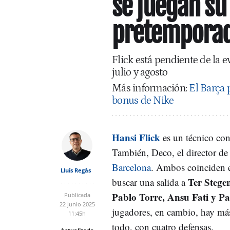
se juegan su 
pretempora
Flick está pendiente de la 
julio y agosto
Más información:
El Barça 
bonus de Nike
Hansi Flick
es un técnico con 
También, Deco, el director de 
Barcelona
. Ambos coinciden 
Lluís Regàs
Ter Stege
buscar una salida a
Pablo Torre, Ansu Fati y Pa
Publicada
22 junio 2025
jugadores, en cambio, hay má
11:45h
todo, con cuatro defensas.