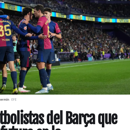
 Fermín
EFE
tbolistas del Barça que