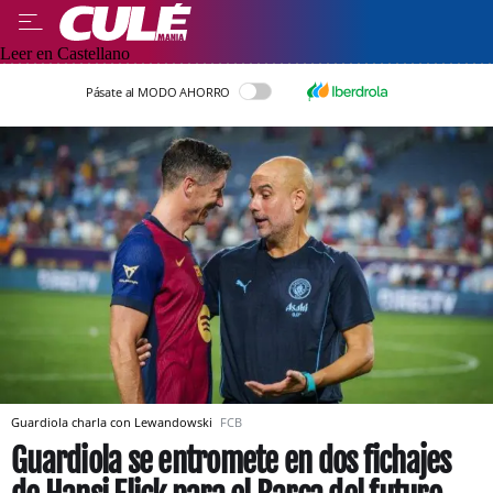
Leer en Castellano
Pásate al MODO AHORRO
Guardiola charla con Lewandowski
FCB
Guardiola se entromete en dos fichajes