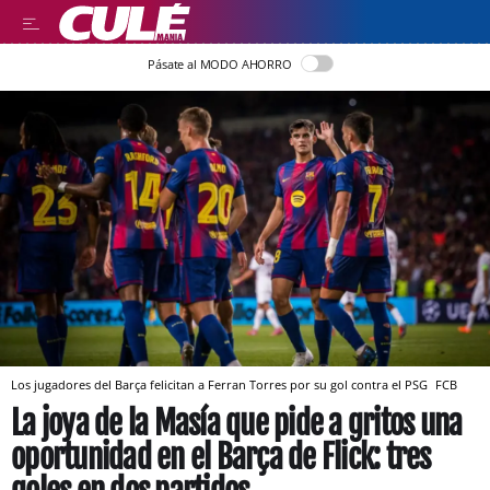
Pásate al MODO AHORRO
Los jugadores del Barça felicitan a Ferran Torres por su gol contra el PSG
FCB
La joya de la Masía que pide a gritos una
oportunidad en el Barça de Flick: tres