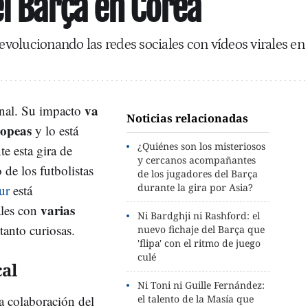
l Barça en Corea
revolucionando las redes sociales con vídeos virales en
va
onal. Su impacto
Noticias relacionadas
ropeas
y lo está
¿Quiénes son los misteriosos
e esta gira de
y cercanos acompañantes
de los futbolistas
de los jugadores del Barça
durante la gira por Asia?
ur
está
varias
ales con
Ni Bardghji ni Rashford: el
tanto curiosas.
nuevo fichaje del Barça que
'flipa' con el ritmo de juego
culé
al
Ni Toni ni Guille Fernández:
a colaboración del
el talento de la Masía que