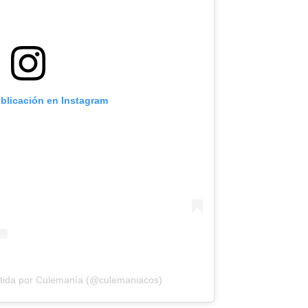
ublicación en Instagram
tida por Culemanía (@culemaniacos)