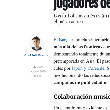
jugadores de
Los futbolistas culés están 
el país asiático
El
Barça
es un club internaci
más allá de las fronteras eu
demostrando totalmente durant
Oriol Solé Vicente
pretemporada en Asia. El paso 
culés por
Japón y Corea del S
Publicada
1 agosto 2025
revolucionando las redes soci
20:39h
campañas de publicidad
un 
Colaboración music
Un ejemplo muy evidente es l