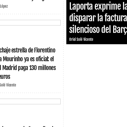
Laporta exprime la
 López
disparar la factur
silencioso del Bar
Oriol Solé Vicente
ichaje estrella de Florentino
a Mourinho ya es oficial: el
l Madrid paga 130 millones
euros
 Solé Vicente