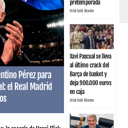
pretemporada
Oriol Solé Vicente
Xavi Pascual se lleva
al último crack del
rentino Pérez para
Barça de basket y
deja 900.000 euros
al: el Real Madrid
en caja
os
Oriol Solé Vicente