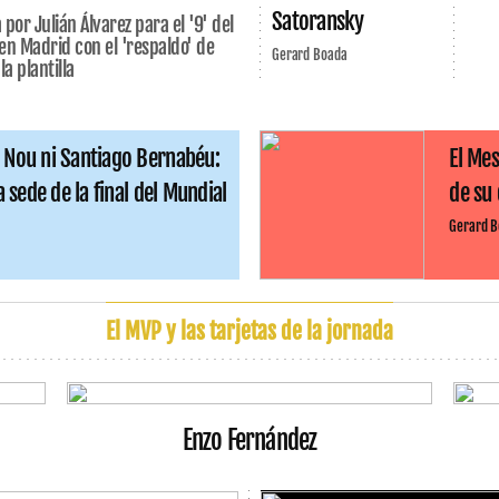
Satoransky
 por Julián Álvarez para el '9' del
n Madrid con el 'respaldo' de
Gerard Boada
a plantilla
 Nou ni Santiago Bernabéu:
El Mes
a sede de la final del Mundial
de su 
Gerard 
El MVP y las tarjetas de la jornada
Enzo Fernández