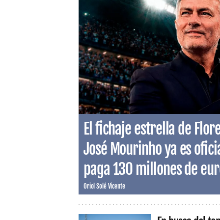
El fichaje estrella de Flo
José Mourinho ya es ofici
paga 130 millones de eur
Oriol Solé Vicente