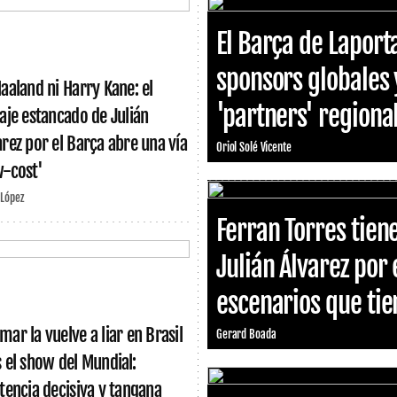
El Barça de Laport
sponsors globales 
Haaland ni Harry Kane: el
'partners' region
haje estancado de Julián
arez por el Barça abre una vía
Oriol Solé Vicente
w-cost'
 López
Ferran Torres tiene
Julián Álvarez por 
escenarios que tien
mar la vuelve a liar en Brasil
Gerard Boada
s el show del Mundial:
stencia decisiva y tangana