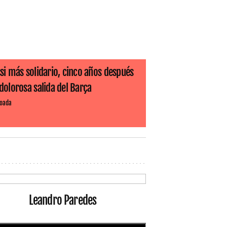
si más solidario, cinco años después
dolorosa salida del Barça
Boada
Leandro Paredes