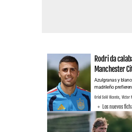
Rodri da calab
Manchester Ci
Azulgranas y blanco
madrileño prefieren
Oriol Solé Vicente
Víctor 
Los nuevos fich