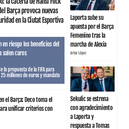
o: la cacería de Hansi Flick
 del Barça provoca nuevas
Laporta sube su
ridad en la Ciutat Esportiva
apuesta por el Barça
Femenino tras la
en riesgo los beneficios del
marcha de Alexia
s salen caros
Artur López
de la propuesta de la FIFA para
e 25 millones de euros y mandato
Sekulic se estrena
en el Barça: Deco toma el
con agradecimiento
 para unificar criterios con
a Laporta y
respuesta a Tomas