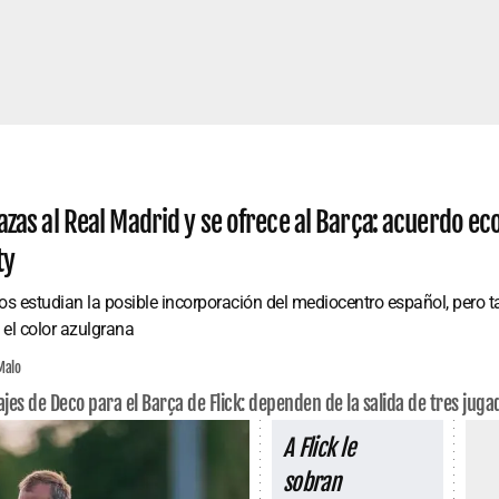
azas al Real Madrid y se ofrece al Barça: acuerdo e
ty
s estudian la posible incorporación del mediocentro español, pero ta
 el color azulgrana
Malo
ajes de Deco para el Barça de Flick: dependen de la salida de tres juga
A Flick le
sobran