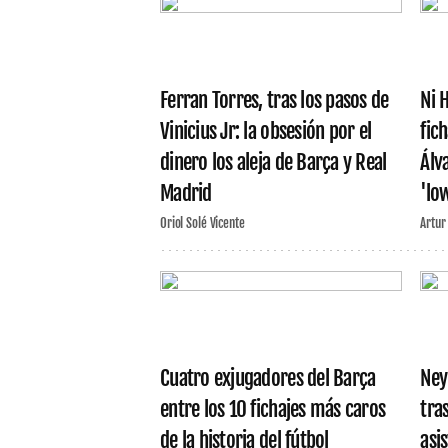
Ferran Torres, tras los pasos de
Ni 
Vinicius Jr: la obsesión por el
fic
dinero los aleja de Barça y Real
Álv
Madrid
'lo
Oriol Solé Vicente
Artur
Cuatro exjugadores del Barça
Ney
entre los 10 fichajes más caros
tra
de la historia del fútbol
asi