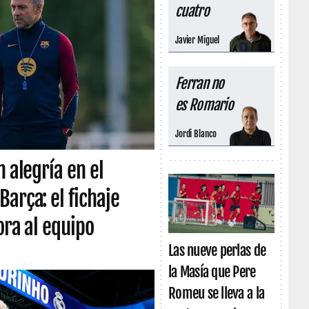
cuatro
Javier Miguel
Ferran no
es Romario
Jordi Blanco
n alegría en el
arça: el fichaje
ora al equipo
Las nueve perlas de
la Masía que Pere
Romeu se lleva a la