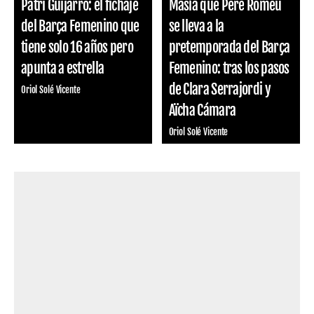
Patri Guijarro: el fichaje
Masía que Pere Romeu
del Barça Femenino que
se lleva a la
tiene solo 16 años pero
pretemporada del Barça
apunta a estrella
Femenino: tras los pasos
de Clara Serrajordi y
Oriol Solé Vicente
Aïcha Cámara
Oriol Solé Vicente