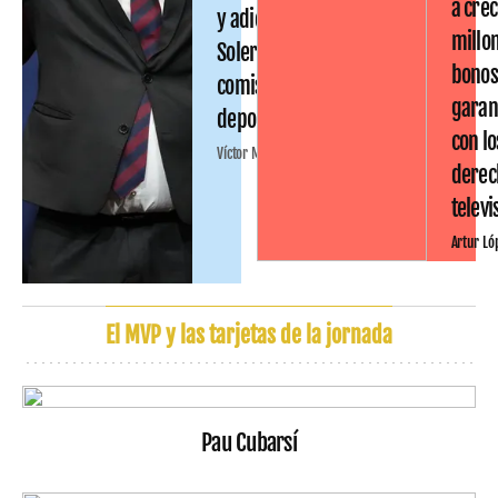
a crec
y adiós a Joan
millo
Soler en la
bono
comisión
garan
deportiva
con lo
Víctor Malo
derec
televi
Artur Ló
El MVP y las tarjetas de la jornada
Pau Cubarsí