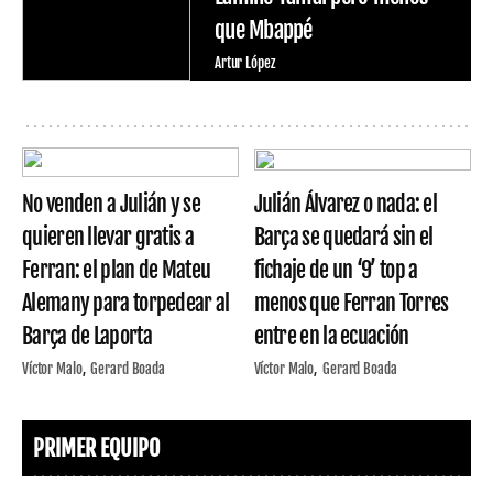
que Mbappé
Artur López
No venden a Julián y se
Julián Álvarez o nada: el
quieren llevar gratis a
Barça se quedará sin el
Ferran: el plan de Mateu
fichaje de un ‘9’ top a
Alemany para torpedear al
menos que Ferran Torres
Barça de Laporta
entre en la ecuación
Víctor Malo
Gerard Boada
Víctor Malo
Gerard Boada
PRIMER EQUIPO