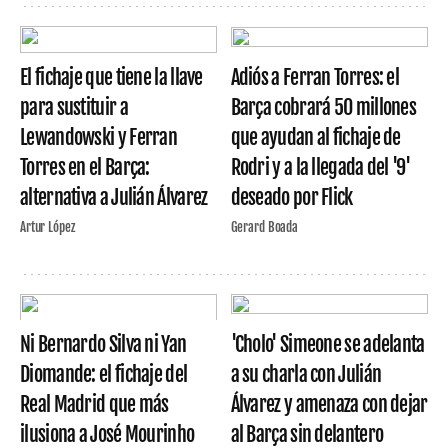
El fichaje que tiene la llave
Adiós a Ferran Torres: el
para sustituir a
Barça cobrará 50 millones
Lewandowski y Ferran
que ayudan al fichaje de
Torres en el Barça:
Rodri y a la llegada del '9'
alternativa a Julián Álvarez
deseado por Flick
Artur López
Gerard Boada
Ni Bernardo Silva ni Yan
'Cholo' Simeone se adelanta
Diomande: el fichaje del
a su charla con Julián
Real Madrid que más
Álvarez y amenaza con dejar
ilusiona a José Mourinho
al Barça sin delantero