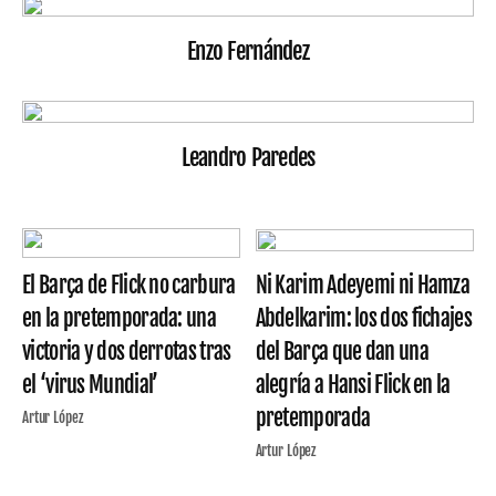
Enzo Fernández
Leandro Paredes
El Barça de Flick no carbura
Ni Karim Adeyemi ni Hamza
en la pretemporada: una
Abdelkarim: los dos fichajes
victoria y dos derrotas tras
del Barça que dan una
el ‘virus Mundial’
alegría a Hansi Flick en la
pretemporada
Artur López
Artur López