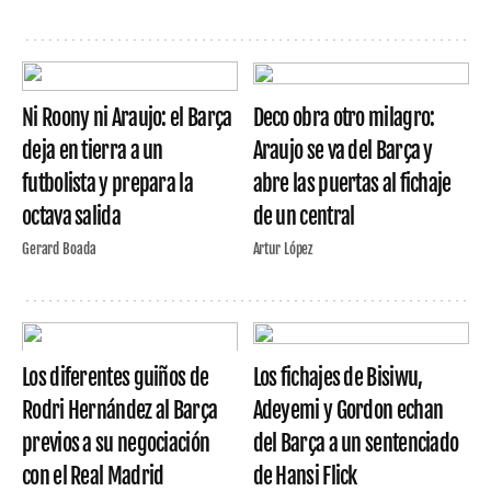
Ni Roony ni Araujo: el Barça
Deco obra otro milagro:
deja en tierra a un
Araujo se va del Barça y
futbolista y prepara la
abre las puertas al fichaje
octava salida
de un central
Gerard Boada
Artur López
Los diferentes guiños de
Los fichajes de Bisiwu,
Rodri Hernández al Barça
Adeyemi y Gordon echan
previos a su negociación
del Barça a un sentenciado
con el Real Madrid
de Hansi Flick