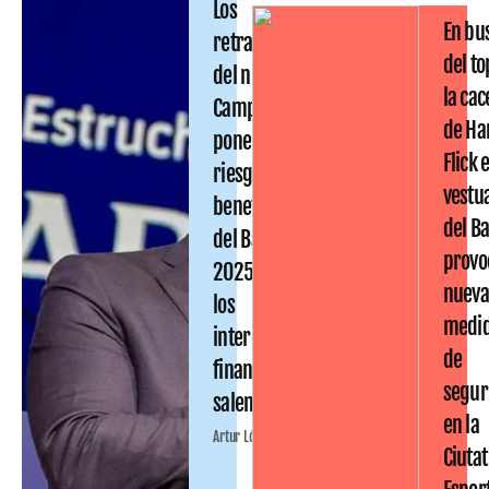
Los
En bu
retrasos
del to
del nuevo
la cac
Camp Nou
de Ha
ponen en
Flick 
riesgo los
vestu
beneficios
del B
del Barça
provo
2025-26:
nueva
los
medi
intereses
de
financieros
segur
salen caros
en la
Artur López
Ciutat