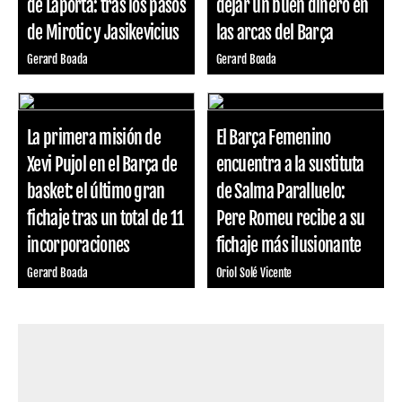
de Laporta: tras los pasos
dejar un buen dinero en
de Mirotic y Jasikevicius
las arcas del Barça
Gerard Boada
Gerard Boada
La primera misión de
El Barça Femenino
Xevi Pujol en el Barça de
encuentra a la sustituta
basket: el último gran
de Salma Paralluelo:
fichaje tras un total de 11
Pere Romeu recibe a su
incorporaciones
fichaje más ilusionante
Gerard Boada
Oriol Solé Vicente