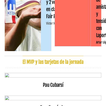
y 2 ventas
amist
en clave
y
Fair Play
tensi
Víctor Malo
con
Lapor
Artur Ló
El MVP y las tarjetas de la jornada
Pau Cubarsí