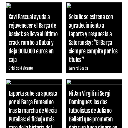
Xavi Pascual ayuda a
Sekulic se estrena con
rejuvenecer el Barça de
agradecimiento a
basket: se lleva al último
Laporta y respuesta a
crack rumbo a Dubai y
Satoransky: “El Barça
deja 900.000 euros en
siempre compite por los
caja
títulos”
Oriol Solé Vicente
Gerard Boada
Laporta sube su apuesta
Ni Jan Virgili ni Sergi
por el Barça Femenino
Domínguez: los dos
tras la marcha de Alexia
futbolistas de Juliano
Putellas: el fichaje más
Belletti que prometen
caro de la historia del
dejar un buen dinero en