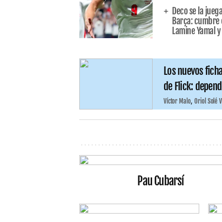
Deco se la juega
Barça: cumbre e
Lamine Yamal y l
Los nuevos ficha
de Flick: depend
Víctor Malo
Oriol Solé 
Pau Cubarsí