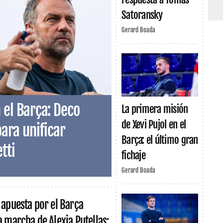
Satoransky
Gerard Boada
 el Barça: Deco
La primera misión
de Xevi Pujol en el
para unificar
Barça: el último gran
tti
fichaje
Gerard Boada
 apuesta por el Barça
a marcha de Alexia Putellas: