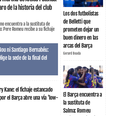
aro de la historia del club
Los dos futbolistas
de Belletti que
no encuentra a la sustituta de
o: Pere Romeu recibe a su fichaje
prometen dejar un
buen dinero en las
arcas del Barça
Nou ni Santiago Bernabéu:
Gerard Boada
ige la sede de la final del
ry Kane: el fichaje estancado
El Barça encuentra a
 por el Barça abre una vía 'low-
la sustituta de
Salma: Romeu