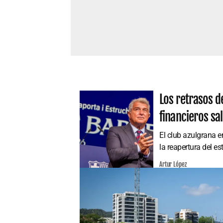
Los retrasos d
financieros sa
El club azulgrana e
la reapertura del es
Artur López