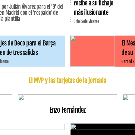
recibe a su fichaje
 por Julián Álvarez para el '9' del
más ilusionante
n Madrid con el 'respaldo' de
a plantilla
Oriol Solé Vicente
jes de Deco para el Barça
El Mes
en de tres salidas
de su 
Vicente
Gerard 
El MVP y las tarjetas de la jornada
Enzo Fernández