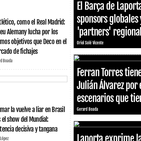
El Barça de Laport
sponsors globales 
Atlético, como el Real Madrid:
'partners' region
eu Alemany lucha por los
mos objetivos que Deco en el
Oriol Solé Vicente
cado de fichajes
rd Boada
Ferran Torres tiene
Julián Álvarez por 
escenarios que tien
mar la vuelve a liar en Brasil
Gerard Boada
s el show del Mundial:
stencia decisiva y tangana
Laporta exprime la
 López