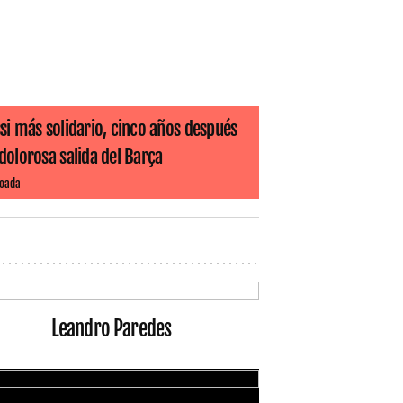
si más solidario, cinco años después
dolorosa salida del Barça
Boada
Leandro Paredes