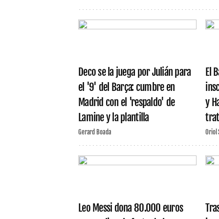
Deco se la juega por Julián para
El 
el '9' del Barça: cumbre en
insc
Madrid con el 'respaldo' de
y H
Lamine y la plantilla
tra
Gerard Boada
Oriol
Leo Messi dona 80.000 euros
Tra