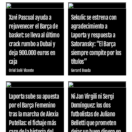
Xavi Pascual ayuda a
Sekulic se estrena con
rejuvenecer el Barça de
agradecimiento a
basket: se lleva al último
Laporta y respuesta a
crack rumbo a Dubai y
Satoransky: “El Barça
deja 900.000 euros en
siempre compite por los
caja
títulos”
Oriol Solé Vicente
Gerard Boada
Laporta sube su apuesta
Ni Jan Virgili ni Sergi
por el Barça Femenino
Domínguez: los dos
tras la marcha de Alexia
futbolistas de Juliano
Putellas: el fichaje más
Belletti que prometen
caro de la historia del
dejar un buen dinero en