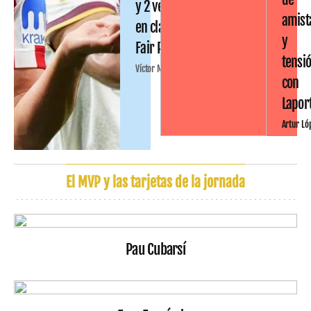
y 2 ventas
amist
en clave
y
Fair Play
tensi
Víctor Malo
con
Lapor
Artur Ló
El MVP y las tarjetas de la jornada
Pau Cubarsí