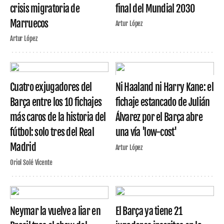
crisis migratoria de
final del Mundial 2030
Marruecos
Artur López
Artur López
Cuatro exjugadores del
Ni Haaland ni Harry Kane: el
Barça entre los 10 fichajes
fichaje estancado de Julián
más caros de la historia del
Álvarez por el Barça abre
fútbol: solo tres del Real
una vía 'low-cost'
Madrid
Artur López
Oriol Solé Vicente
Neymar la vuelve a liar en
El Barça ya tiene 21