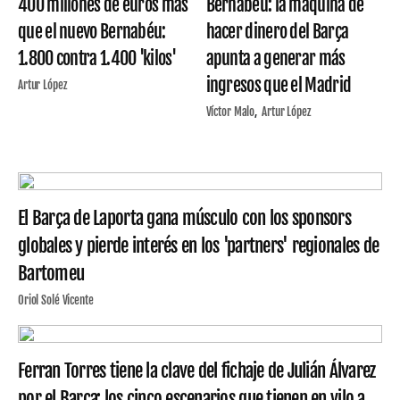
400 millones de euros más
Bernabéu: la máquina de
que el nuevo Bernabéu:
hacer dinero del Barça
1.800 contra 1.400 'kilos'
apunta a generar más
ingresos que el Madrid
Artur López
Víctor Malo
Artur López
El Barça de Laporta gana músculo con los sponsors
globales y pierde interés en los 'partners' regionales de
Bartomeu
Oriol Solé Vicente
Ferran Torres tiene la clave del fichaje de Julián Álvarez
por el Barça: los cinco escenarios que tienen en vilo a