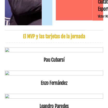
Ciutat
Espor
Víctor M
El MVP y las tarjetas de la jornada
Pau Cubarsí
Enzo Fernández
Leandro Paredes