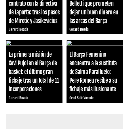
contrato con la directiva
Belletti que prometen
de Laporta: tras los pasos
dejar un buen dinero en
de Mirotic y Jasikevicius
las arcas del Barça
Gerard Boada
Gerard Boada
La primera misión de
El Barça Femenino
Xevi Pujol en el Barça de
encuentra a la sustituta
basket: el último gran
de Salma Paralluelo:
fichaje tras un total de 11
Pere Romeu recibe a su
incorporaciones
fichaje más ilusionante
Gerard Boada
Oriol Solé Vicente