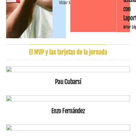
Víctor Malo
con
Lapor
Artur Ló
El MVP y las tarjetas de la jornada
Pau Cubarsí
Enzo Fernández