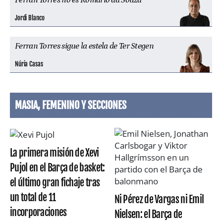
Ferran Torres no es Romario da Souza
Jordi Blanco
Ferran Torres sigue la estela de Ter Stegen
Núria Casas
MASIA, FEMENINO Y SECCIONES
La primera misión de Xevi
Pujol en el Barça de basket:
el último gran fichaje tras
un total de 11
Ni Pérez de Vargas ni Emil
incorporaciones
Nielsen: el Barça de