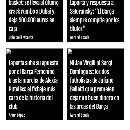
basket: se lleva al último
Laporta y respuesta a
crack rumbo a Dubai y
Satoransky: “El Barça
deja 900.000 euros en
siempre compite por los
caja
títulos”
Oriol Solé Vicente
Gerard Boada
Laporta sube su apuesta
Ni Jan Virgili ni Sergi
por el Barça Femenino
Domínguez: los dos
tras la marcha de Alexia
futbolistas de Juliano
Putellas: el fichaje más
Belletti que prometen
caro de la historia del
dejar un buen dinero en
club
las arcas del Barça
Artur López
Gerard Boada