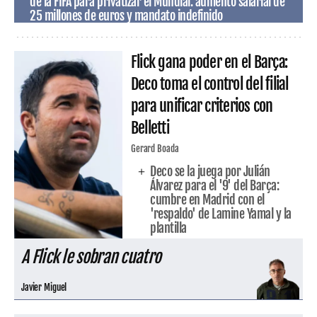
de la FIFA para privatizar el Mundial: aumento salarial de
25 millones de euros y mandato indefinido
Flick gana poder en el Barça:
Deco toma el control del filial
para unificar criterios con
Belletti
Gerard Boada
Deco se la juega por Julián
Álvarez para el '9' del Barça:
cumbre en Madrid con el
'respaldo' de Lamine Yamal y la
plantilla
A Flick le sobran cuatro
Javier Miguel