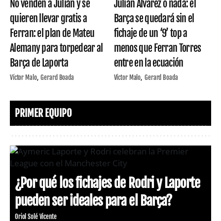
No venden a Julián y se
Julián Álvarez o nada: el
quieren llevar gratis a
Barça se quedará sin el
Ferran: el plan de Mateu
fichaje de un ‘9’ top a
Alemany para torpedear al
menos que Ferran Torres
Barça de Laporta
entre en la ecuación
Víctor Malo
Gerard Boada
Víctor Malo
Gerard Boada
PRIMER EQUIPO
¿Por qué los fichajes de Rodri y Laporte
pueden ser ideales para el Barça?
Oriol Solé Vicente