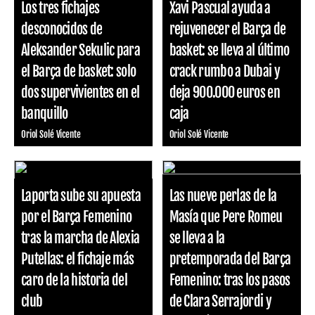
Los tres fichajes
Xavi Pascual ayuda a
desconocidos de
rejuvenecer el Barça de
Aleksander Sekulic para
basket: se lleva al último
el Barça de basket: solo
crack rumbo a Dubai y
dos supervivientes en el
deja 900.000 euros en
banquillo
caja
Oriol Solé Vicente
Oriol Solé Vicente
Laporta sube su apuesta
Las nueve perlas de la
por el Barça Femenino
Masía que Pere Romeu
tras la marcha de Alexia
se lleva a la
Putellas: el fichaje más
pretemporada del Barça
caro de la historia del
Femenino: tras los pasos
club
de Clara Serrajordi y