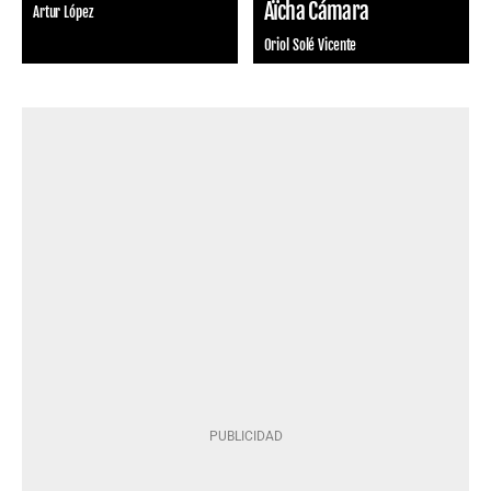
Aïcha Cámara
Artur López
Oriol Solé Vicente