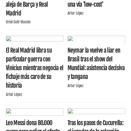
aleja de Barça y Real
una vía 'low-cost'
Madrid
Artur López
Oriol Solé Vicente
El Real Madrid libra su
Neymar la vuelve a liar en
particular guerra con
Brasil tras el show del
Vinicius mientras negocia el
Mundial: asistencia decisiva
fichaje más caro de su
y tangana
historia
Artur López
Artur López
Leo Messi dona 80.000
Tras los pasos de Cucurella: