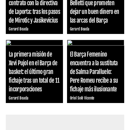
contrato con la directiva
Belletti que prometen
de Laporta: tras los pasos
dejar un buen dinero en
de Mirotic y Jasikevicius
las arcas del Barça
Gerard Boada
Gerard Boada
La primera misión de
El Barça Femenino
Xevi Pujol en el Barça de
encuentra a la sustituta
basket: el último gran
de Salma Paralluelo:
fichaje tras un total de 11
Pere Romeu recibe a su
incorporaciones
fichaje más ilusionante
Gerard Boada
Oriol Solé Vicente