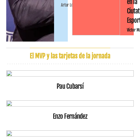
en la
Artur López
Ciutat
Espor
Víctor M
El MVP y las tarjetas de la jornada
Pau Cubarsí
Enzo Fernández