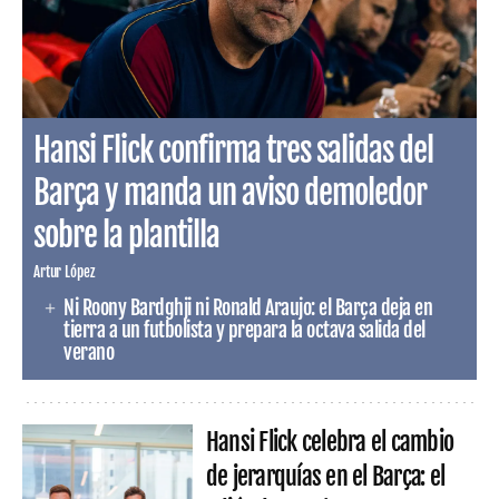
Hansi Flick confirma tres salidas del
Barça y manda un aviso demoledor
sobre la plantilla
Artur López
Ni Roony Bardghji ni Ronald Araujo: el Barça deja en
tierra a un futbolista y prepara la octava salida del
verano
Hansi Flick celebra el cambio
de jerarquías en el Barça: el