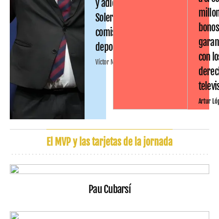
y adiós a Joan
millo
Soler en la
bono
comisión
garan
deportiva
con lo
Víctor Malo
derec
televi
Artur Ló
El MVP y las tarjetas de la jornada
Pau Cubarsí