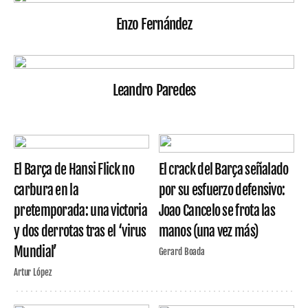
Enzo Fernández
Leandro Paredes
El Barça de Hansi Flick no
El crack del Barça señalado
carbura en la
por su esfuerzo defensivo:
pretemporada: una victoria
Joao Cancelo se frota las
y dos derrotas tras el ‘virus
manos (una vez más)
Mundial’
Gerard Boada
Artur López