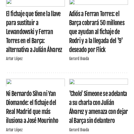
El fichaje que tiene la llave
Adiós a Ferran Torres: el
para sustituir a
Barça cobrará 50 millones
Lewandowski y Ferran
que ayudan al fichaje de
Torres en el Barça:
Rodri y a la llegada del '9'
alternativa a Julián Álvarez
deseado por Flick
Artur López
Gerard Boada
Ni Bernardo Silva ni Yan
'Cholo' Simeone se adelanta
Diomande: el fichaje del
a su charla con Julián
Real Madrid que más
Álvarez y amenaza con dejar
ilusiona a José Mourinho
al Barça sin delantero
Artur López
Gerard Boada