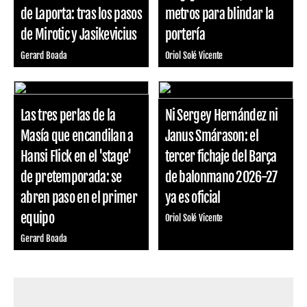
de Laporta: tras los pasos
metros para blindar la
de Mirotic y Jasikevicius
portería
Gerard Boada
Oriol Solé Vicente
Las tres perlas de la
Ni Sergey Hernández ni
Masía que encandilan a
Janus Smárason: el
Hansi Flick en el 'stage'
tercer fichaje del Barça
de pretemporada: se
de balonmano 2026-27
abren paso en el primer
ya es oficial
equipo
Oriol Solé Vicente
Gerard Boada