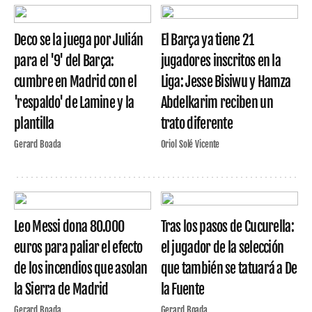
Deco se la juega por Julián
El Barça ya tiene 21
para el '9' del Barça:
jugadores inscritos en la
cumbre en Madrid con el
Liga: Jesse Bisiwu y Hamza
'respaldo' de Lamine y la
Abdelkarim reciben un
plantilla
trato diferente
Gerard Boada
Oriol Solé Vicente
Leo Messi dona 80.000
Tras los pasos de Cucurella:
euros para paliar el efecto
el jugador de la selección
de los incendios que asolan
que también se tatuará a De
la Sierra de Madrid
la Fuente
Gerard Boada
Gerard Boada