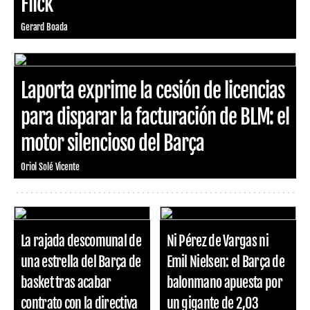
Flick
Gerard Boada
Laporta exprime la cesión de licencias
para disparar la facturación de BLM: el
motor silencioso del Barça
Oriol Solé Vicente
La rajada descomunal de
Ni Pérez de Vargas ni
una estrella del Barça de
Emil Nielsen: el Barça de
basket tras acabar
balonmano apuesta por
contrato con la directiva
un gigante de 2,03