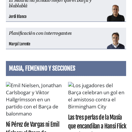
El Madrid ha fichado mejor que el Barça y
blablablá
Jordi Blanco
Planificación con interrogantes
Marçal Lorente
MASIA, FEMENINO Y SECCIONES
Las tres perlas de la Masía
Ni Pérez de Vargas ni Emil
que encandilan a Hansi Flick