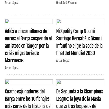
Artur López
Oriol Solé Vicente
Adiós a cinco millones de
Ni Spotify Camp Nou ni
euros: el Barça suspende el
Santiago Bernabéu: Gianni
amistoso en Tánger por la
Infantino elige la sede de la
crisis migratoria de
final del Mundial 2030
Marruecos
Artur López
Artur López
Cuatro exjugadores del
De Segunda a la Champions
Barça entre los 10 fichajes
League: la joya de la Masía
más caros de la historia del
que va tras los pasos de