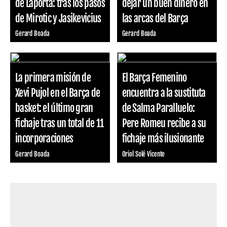
de Laporta: tras los pasos
dejar un buen dinero en
de Mirotic y Jasikevicius
las arcas del Barça
Gerard Boada
Gerard Boada
La primera misión de
El Barça Femenino
Xevi Pujol en el Barça de
encuentra a la sustituta
basket: el último gran
de Salma Paralluelo:
fichaje tras un total de 11
Pere Romeu recibe a su
incorporaciones
fichaje más ilusionante
Gerard Boada
Oriol Solé Vicente