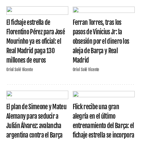
El fichaje estrella de
Ferran Torres, tras los
Florentino Pérez para José
pasos de Vinicius Jr: la
Mourinho ya es oficial: el
obsesión por el dinero los
Real Madrid paga 130
aleja de Barça y Real
millones de euros
Madrid
Oriol Solé Vicente
Oriol Solé Vicente
El plan de Simeone y Mateu
Flick recibe una gran
Alemany para seducir a
alegría en el último
Julián Álvarez: avalancha
entrenamiento del Barça: el
argentina contra el Barça
fichaje estrella se incorpora