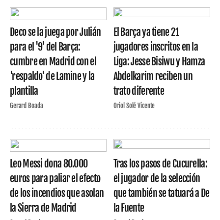
Deco se la juega por Julián
El Barça ya tiene 21
para el '9' del Barça:
jugadores inscritos en la
cumbre en Madrid con el
Liga: Jesse Bisiwu y Hamza
'respaldo' de Lamine y la
Abdelkarim reciben un
plantilla
trato diferente
Gerard Boada
Oriol Solé Vicente
Leo Messi dona 80.000
Tras los pasos de Cucurella:
euros para paliar el efecto
el jugador de la selección
de los incendios que asolan
que también se tatuará a De
la Sierra de Madrid
la Fuente