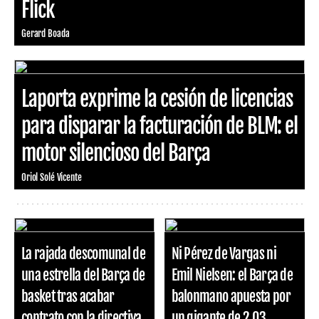
Flick
Gerard Boada
Laporta exprime la cesión de licencias
para disparar la facturación de BLM: el
motor silencioso del Barça
Oriol Solé Vicente
La rajada descomunal de
Ni Pérez de Vargas ni
una estrella del Barça de
Emil Nielsen: el Barça de
basket tras acabar
balonmano apuesta por
contrato con la directiva
un gigante de 2,03