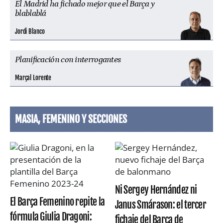
El Madrid ha fichado mejor que el Barça y
blablablá
Jordi Blanco
Planificación con interrogantes
Marçal Lorente
MASIA, FEMENINO Y SECCIONES
Ni Sergey Hernández ni
El Barça Femenino repite la
Janus Smárason: el tercer
fórmula Giulia Dragoni:
fichaje del Barça de