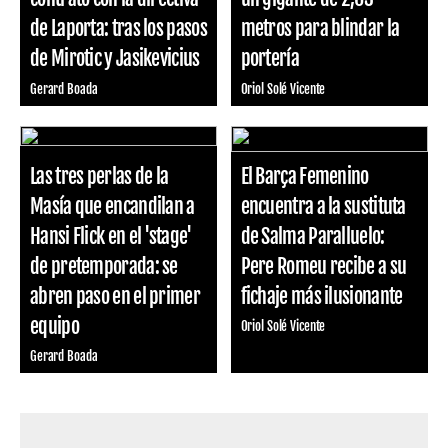
de Laporta: tras los pasos
metros para blindar la
de Mirotic y Jasikevicius
portería
Gerard Boada
Oriol Solé Vicente
Las tres perlas de la
El Barça Femenino
Masía que encandilan a
encuentra a la sustituta
Hansi Flick en el 'stage'
de Salma Paralluelo:
de pretemporada: se
Pere Romeu recibe a su
abren paso en el primer
fichaje más ilusionante
equipo
Oriol Solé Vicente
Gerard Boada