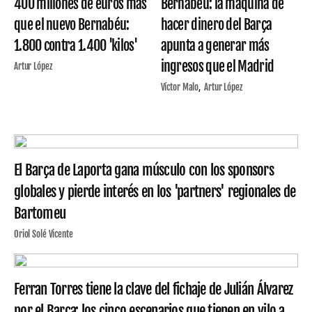
400 millones de euros más
Bernabéu: la máquina de
que el nuevo Bernabéu:
hacer dinero del Barça
1.800 contra 1.400 'kilos'
apunta a generar más
ingresos que el Madrid
Artur López
Víctor Malo
Artur López
El Barça de Laporta gana músculo con los sponsors
globales y pierde interés en los 'partners' regionales de
Bartomeu
Oriol Solé Vicente
Ferran Torres tiene la clave del fichaje de Julián Álvarez
por el Barça: los cinco escenarios que tienen en vilo a