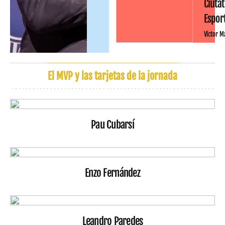
Ciutat
Espor
Víctor M
El MVP y las tarjetas de la jornada
Pau Cubarsí
Enzo Fernández
Leandro Paredes