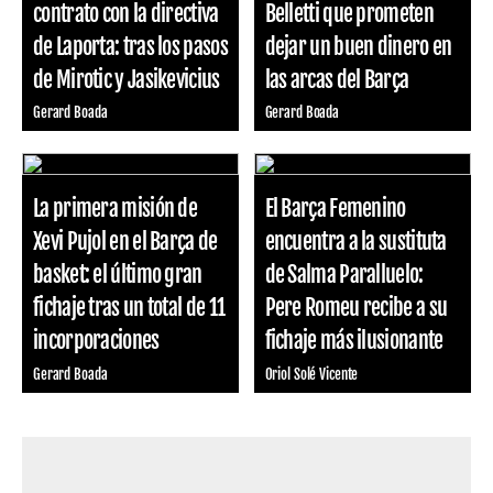
contrato con la directiva
Belletti que prometen
de Laporta: tras los pasos
dejar un buen dinero en
de Mirotic y Jasikevicius
las arcas del Barça
Gerard Boada
Gerard Boada
La primera misión de
El Barça Femenino
Xevi Pujol en el Barça de
encuentra a la sustituta
basket: el último gran
de Salma Paralluelo:
fichaje tras un total de 11
Pere Romeu recibe a su
incorporaciones
fichaje más ilusionante
Gerard Boada
Oriol Solé Vicente