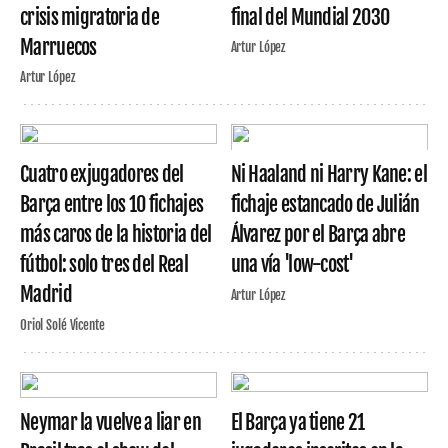
crisis migratoria de
final del Mundial 2030
Marruecos
Artur López
Artur López
Cuatro exjugadores del
Ni Haaland ni Harry Kane: el
Barça entre los 10 fichajes
fichaje estancado de Julián
más caros de la historia del
Álvarez por el Barça abre
fútbol: solo tres del Real
una vía 'low-cost'
Madrid
Artur López
Oriol Solé Vicente
Neymar la vuelve a liar en
El Barça ya tiene 21