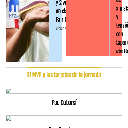
y 2 ventas
amist
en clave
y
Fair Play
tensi
Víctor Malo
con
Lapor
Artur Ló
El MVP y las tarjetas de la jornada
Pau Cubarsí