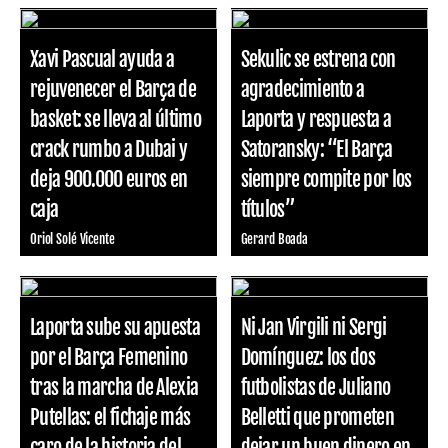
Xavi Pascual ayuda a
Sekulic se estrena con
rejuvenecer el Barça de
agradecimiento a
basket: se lleva al último
Laporta y respuesta a
crack rumbo a Dubai y
Satoransky: “El Barça
deja 900.000 euros en
siempre compite por los
caja
títulos”
Oriol Solé Vicente
Gerard Boada
Laporta sube su apuesta
Ni Jan Virgili ni Sergi
por el Barça Femenino
Domínguez: los dos
tras la marcha de Alexia
futbolistas de Juliano
Putellas: el fichaje más
Belletti que prometen
caro de la historia del
dejar un buen dinero en