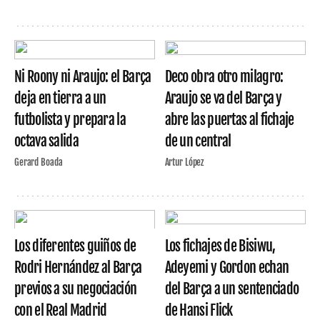
Ni Roony ni Araujo: el Barça
Deco obra otro milagro:
deja en tierra a un
Araujo se va del Barça y
futbolista y prepara la
abre las puertas al fichaje
octava salida
de un central
Gerard Boada
Artur López
Los diferentes guiños de
Los fichajes de Bisiwu,
Rodri Hernández al Barça
Adeyemi y Gordon echan
previos a su negociación
del Barça a un sentenciado
con el Real Madrid
de Hansi Flick