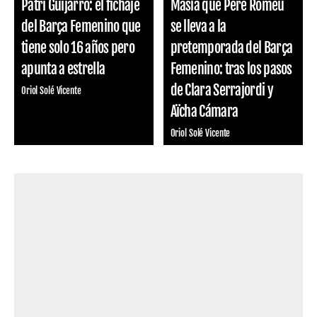
Patri Guijarro: el fichaje
Masía que Pere Romeu
del Barça Femenino que
se lleva a la
tiene solo 16 años pero
pretemporada del Barça
apunta a estrella
Femenino: tras los pasos
de Clara Serrajordi y
Oriol Solé Vicente
Aïcha Cámara
Oriol Solé Vicente