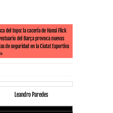
ca del topo: la cacería de Hansi Flick
 vestuario del Barça provoca nuevas
s de seguridad en la Ciutat Esportiva
lo
Leandro Paredes