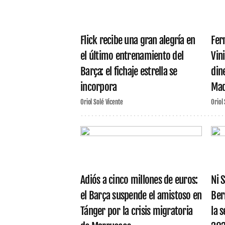
Flick recibe una gran alegría en
Fer
el último entrenamiento del
Vini
Barça: el fichaje estrella se
din
incorpora
Mad
Oriol Solé Vicente
Oriol
Adiós a cinco millones de euros:
Ni 
el Barça suspende el amistoso en
Ber
Tánger por la crisis migratoria
la s