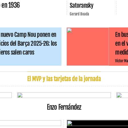
o en 1936
Satoransky
Gerard Boada
l nuevo Camp Nou ponen en
En bus
icios del Barça 2025-26: los
en el
ieros salen caros
medida
Víctor Ma
El MVP y las tarjetas de la jornada
Enzo Fernández