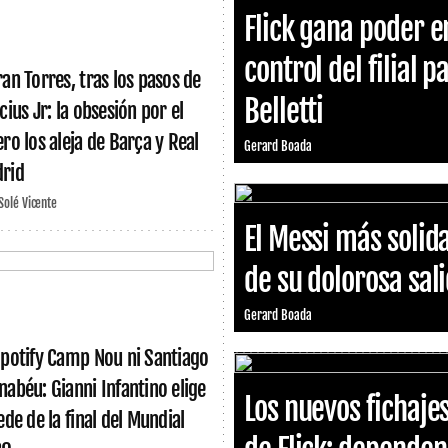
Flick gana poder e
control del filial p
ran Torres, tras los pasos de
Belletti
cius Jr: la obsesión por el
ero los aleja de Barça y Real
Gerard Boada
rid
 Solé Vicente
El Messi más solid
de su dolorosa sal
Gerard Boada
Spotify Camp Nou ni Santiago
nabéu: Gianni Infantino elige
Los nuevos fichaje
ede de la final del Mundial