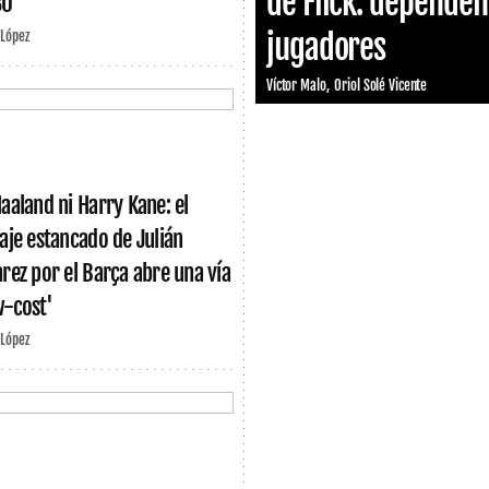
de Flick: dependen 
30
jugadores
 López
Víctor Malo
Oriol Solé Vicente
Haaland ni Harry Kane: el
haje estancado de Julián
arez por el Barça abre una vía
w-cost'
 López