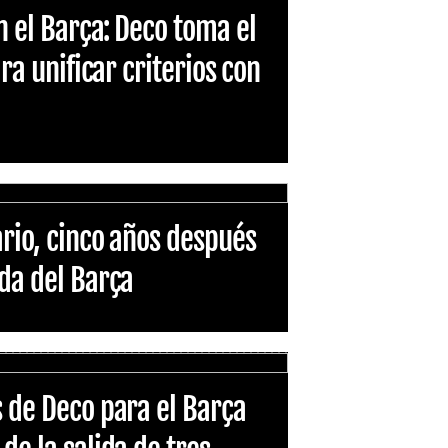
n el Barça: Deco toma el
ara unificar criterios con
ario, cinco años después
ida del Barça
s de Deco para el Barça