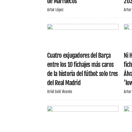
de Marruecos
20
Artur López
Artur
Cuatro exjugadores del Barça
Ni 
entre los 10 fichajes más caros
fic
de la historia del fútbol: solo tres
Álv
del Real Madrid
'lo
Oriol Solé Vicente
Artur