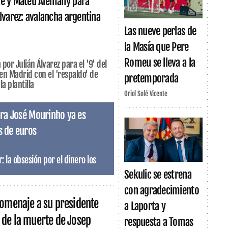
ne y Mateu Alemany para
Álvarez: avalancha argentina
Las nueve perlas de
la Masía que Pere
Romeu se lleva a la
 por Julián Álvarez para el '9' del
n Madrid con el 'respaldo' de
pretemporada
a plantilla
Oriol Solé Vicente
para José Mourinho ya es
s de euros
r: la obsesión por el dinero los
Sekulic se estrena
con agradecimiento
homenaje a su presidente
a Laporta y
 de la muerte de Josep
respuesta a Tomas