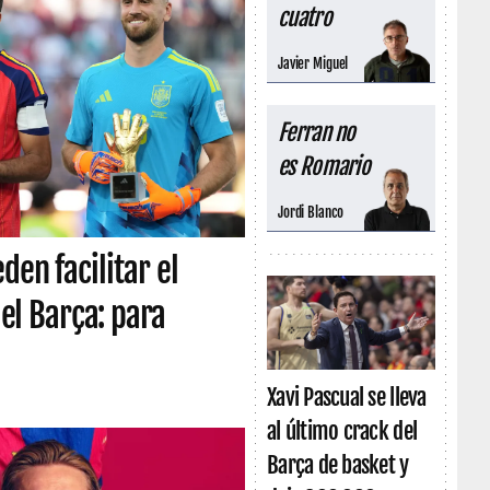
cuatro
Javier Miguel
Ferran no
es Romario
Jordi Blanco
den facilitar el
 el Barça: para
Xavi Pascual se lleva
al último crack del
Barça de basket y