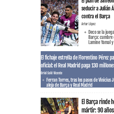
El plan de Simeo
seducir a Julián 
contra el Barça
Artur López
Deco se la juega
Barça: cumbre e
Lamine Yamal y l
El fichaje estrella de Florentino Pérez 
oficial: el Real Madrid paga 130 millone
Oriol Solé Vicente
Ferran Torres, tras los pasos de Vinicius J
aleja de Barça y Real Madrid
El Barça rinde 
mártir: 90 años