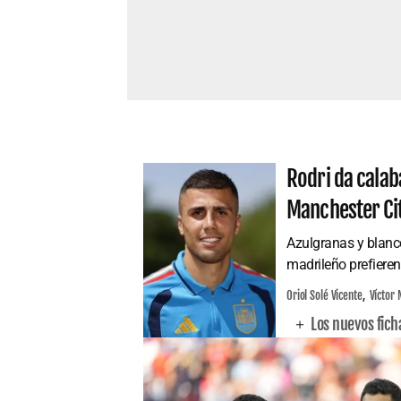
Rodri da calab
Manchester Ci
Azulgranas y blanco
madrileño prefieren
Oriol Solé Vicente
Víctor 
Los nuevos fich