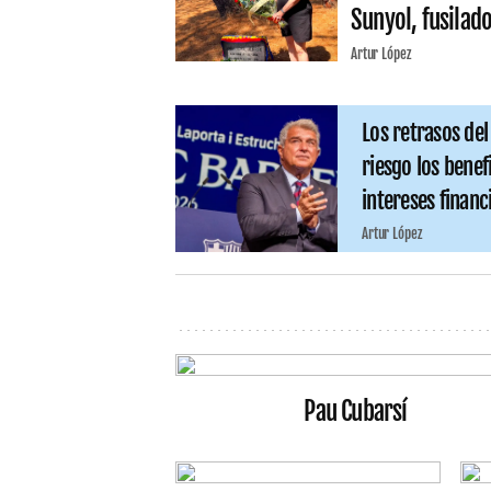
Sunyol, fusilad
Artur López
Los retrasos de
riesgo los benef
intereses financ
Artur López
Pau Cubarsí