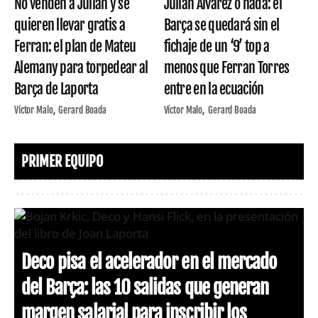
No venden a Julián y se
Julián Álvarez o nada: el
quieren llevar gratis a
Barça se quedará sin el
Ferran: el plan de Mateu
fichaje de un ‘9’ top a
Alemany para torpedear al
menos que Ferran Torres
Barça de Laporta
entre en la ecuación
Víctor Malo
Gerard Boada
Víctor Malo
Gerard Boada
PRIMER EQUIPO
Deco pisa el acelerador en el mercado
del Barça: las 10 salidas que generan
margen salarial para inscribir los