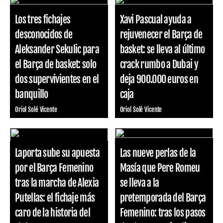
Los tres fichajes
Xavi Pascual ayuda a
desconocidos de
rejuvenecer el Barça de
Aleksander Sekulic para
basket: se lleva al último
el Barça de basket: solo
crack rumbo a Dubai y
dos supervivientes en el
deja 900.000 euros en
banquillo
caja
Oriol Solé Vicente
Oriol Solé Vicente
Laporta sube su apuesta
Las nueve perlas de la
por el Barça Femenino
Masía que Pere Romeu
tras la marcha de Alexia
se lleva a la
Putellas: el fichaje más
pretemporada del Barça
caro de la historia del
Femenino: tras los pasos