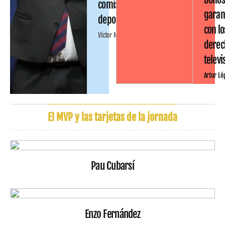
comisión
garan
deportiva
con lo
Víctor Malo
derec
televi
Artur Ló
El MVP y las tarjetas de la jornada
Pau Cubarsí
Enzo Fernández