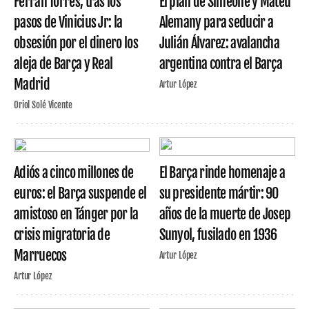
Ferran Torres, tras los
El plan de Simeone y Mateu
pasos de Vinicius Jr: la
Alemany para seducir a
obsesión por el dinero los
Julián Álvarez: avalancha
aleja de Barça y Real
argentina contra el Barça
Madrid
Artur López
Oriol Solé Vicente
Adiós a cinco millones de
El Barça rinde homenaje a
euros: el Barça suspende el
su presidente mártir: 90
amistoso en Tánger por la
años de la muerte de Josep
crisis migratoria de
Sunyol, fusilado en 1936
Marruecos
Artur López
Artur López