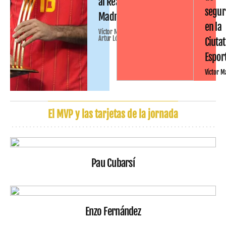
al Real
segur
Madrid
en la
Víctor Malo
Artur López
Ciutat
Espor
Víctor M
El MVP y las tarjetas de la jornada
Pau Cubarsí
Enzo Fernández