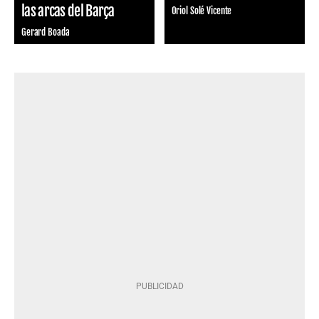
las arcas del Barça
Oriol Solé Vicente
Gerard Boada