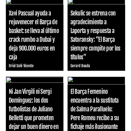
Xavi Pascual ayuda a
Sekulic se estrena con
rejuvenecer el Barça de
agradecimiento a
basket: se lleva al último
Laporta y respuesta a
crack rumbo a Dubai y
Satoransky: “El Barça
deja 900.000 euros en
siempre compite por los
caja
títulos”
Oriol Solé Vicente
Gerard Boada
Ni Jan Virgili ni Sergi
El Barça Femenino
Domínguez: los dos
encuentra a la sustituta
futbolistas de Juliano
de Salma Paralluelo:
Belletti que prometen
Pere Romeu recibe a su
dejar un buen dinero en
fichaje más ilusionante