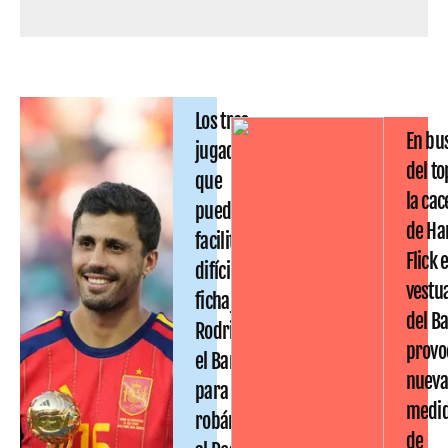
Los tres
En bu
jugadores
del to
que
la cac
pueden
de Ha
facilitar el
Flick 
difícil
vestu
fichaje de
del B
Rodri por
provo
el Barça:
nueva
para
medi
robárselo
de