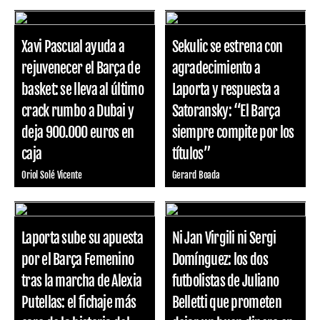
Xavi Pascual ayuda a
Sekulic se estrena con
rejuvenecer el Barça de
agradecimiento a
basket: se lleva al último
Laporta y respuesta a
crack rumbo a Dubai y
Satoransky: “El Barça
deja 900.000 euros en
siempre compite por los
caja
títulos”
Oriol Solé Vicente
Gerard Boada
Laporta sube su apuesta
Ni Jan Virgili ni Sergi
por el Barça Femenino
Domínguez: los dos
tras la marcha de Alexia
futbolistas de Juliano
Putellas: el fichaje más
Belletti que prometen