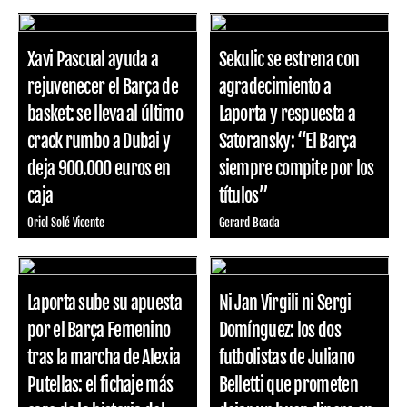
Xavi Pascual ayuda a
Sekulic se estrena con
rejuvenecer el Barça de
agradecimiento a
basket: se lleva al último
Laporta y respuesta a
crack rumbo a Dubai y
Satoransky: “El Barça
deja 900.000 euros en
siempre compite por los
caja
títulos”
Oriol Solé Vicente
Gerard Boada
Laporta sube su apuesta
Ni Jan Virgili ni Sergi
por el Barça Femenino
Domínguez: los dos
tras la marcha de Alexia
futbolistas de Juliano
Putellas: el fichaje más
Belletti que prometen