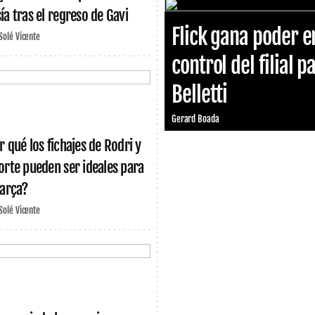
ía tras el regreso de Gavi
Flick gana poder e
 Solé Vicente
control del filial p
Belletti
Gerard Boada
r qué los fichajes de Rodri y
orte pueden ser ideales para
Barça?
 Solé Vicente