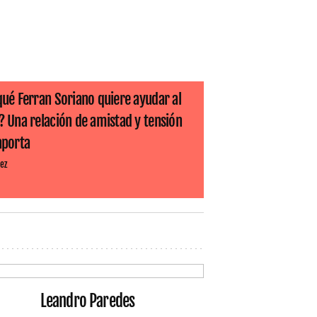
qué Ferran Soriano quiere ayudar al
? Una relación de amistad y tensión
aporta
ez
Leandro Paredes