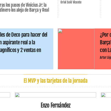
Oriol Solé Vicente
ras los pasos de Vinicius Jr: la
dinero los aleja de Barça y Real
ales de Deco para hacer del
¿Por 
n aspirante real a la
Barça
gníficos y 2 ventas en
con L
Artur Lóp
El MVP y las tarjetas de la jornada
Enzo Fernández