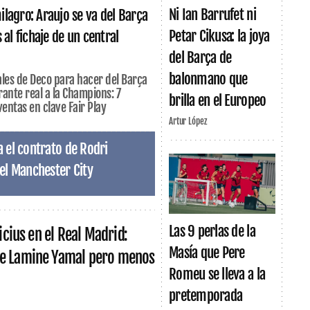
Ni Ian Barrufet ni
lagro: Araujo se va del Barça
Petar Cikusa: la joya
 al fichaje de un central
del Barça de
balonmano que
eales de Deco para hacer del Barça
rante real a la Champions: 7
brilla en el Europeo
ventas en clave Fair Play
Artur López
 el contrato de Rodri
el Manchester City
Las 9 perlas de la
nicius en el Real Madrid:
Masía que Pere
e Lamine Yamal pero menos
Romeu se lleva a la
pretemporada