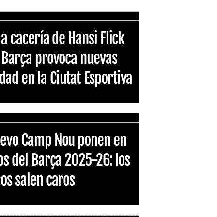
la cacería de Hansi Flick
l Barça provoca nuevas
ad en la Ciutat Esportiva
nuevo Camp Nou ponen en
os del Barça 2025-26: los
ros salen caros