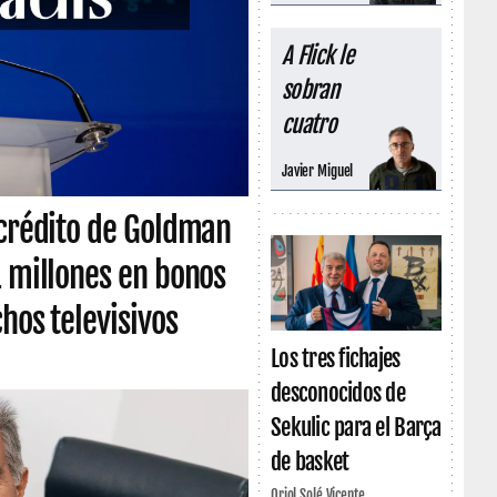
A Flick le
sobran
cuatro
Javier Miguel
 crédito de Goldman
1 millones en bonos
hos televisivos
Los tres fichajes
desconocidos de
Sekulic para el Barça
de basket
Oriol Solé Vicente