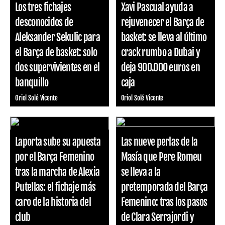
Los tres fichajes
Xavi Pascual ayuda a
desconocidos de
rejuvenecer el Barça de
Aleksander Sekulic para
basket: se lleva al último
el Barça de basket: solo
crack rumbo a Dubai y
dos supervivientes en el
deja 900.000 euros en
banquillo
caja
Oriol Solé Vicente
Oriol Solé Vicente
Laporta sube su apuesta
Las nueve perlas de la
por el Barça Femenino
Masía que Pere Romeu
tras la marcha de Alexia
se lleva a la
Putellas: el fichaje más
pretemporada del Barça
caro de la historia del
Femenino: tras los pasos
club
de Clara Serrajordi y