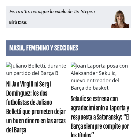
Ferran Torres sigue la estela de Ter Stegen
Núria Casas
MASIA, FEMENINO Y SECCIONES
Ni Jan Virgili ni Sergi
Domínguez: los dos
Sekulic se estrena con
futbolistas de Juliano
agradecimiento a Laporta y
Belletti que prometen dejar
respuesta a Satoransky: “El
un buen dinero en las arcas
Barça siempre compite por
del Barça
los títulos”