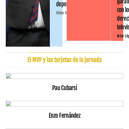
garan
deportiva
con lo
Víctor Malo
derec
televi
Artur Ló
El MVP y las tarjetas de la jornada
Pau Cubarsí
Enzo Fernández