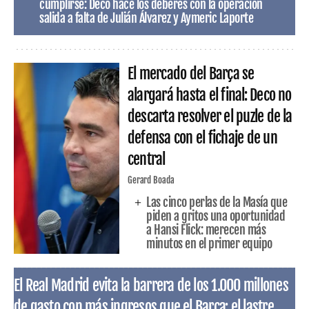
cumplirse: Deco hace los deberes con la operación
salida a falta de Julián Álvarez y Aymeric Laporte
El mercado del Barça se
alargará hasta el final: Deco no
descarta resolver el puzle de la
defensa con el fichaje de un
central
Gerard Boada
Las cinco perlas de la Masía que
piden a gritos una oportunidad
a Hansi Flick: merecen más
minutos en el primer equipo
El Real Madrid evita la barrera de los 1.000 millones
de gasto con más ingresos que el Barça: el lastre