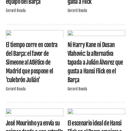
equipo del Barça
gana a Flick
Gerard Boada
Gerard Boada
El tiempo corre en contra
Ni Harry Kane ni Dusan
del Barça: el favor de
Vlahovic: la alternativa
Simeone al Atlético de
tapada a Julián Álvarez que
Madrid que pospone el
gusta a Hansi Flick en el
'culebrón Julián'
Barça
Gerard Boada
Gerard Boada
José Mourinho ya envía su
El escenario ideal de Hansi