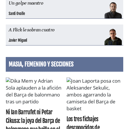
Un golpe maestro
Santi Ovalle
A Flick le sobran cuatro
Javier Miguel
MASIA, FEMENINO Y SECCIONES
Ni Ian Barrufet ni Petar
Los tres fichajes
Cikusa: la joya del Barça de
desconocidos de