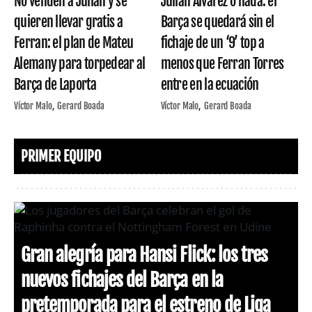
No venden a Julián y se
Julián Álvarez o nada: el
quieren llevar gratis a
Barça se quedará sin el
Ferran: el plan de Mateu
fichaje de un ‘9’ top a
Alemany para torpedear al
menos que Ferran Torres
Barça de Laporta
entre en la ecuación
Víctor Malo
Gerard Boada
Víctor Malo
Gerard Boada
PRIMER EQUIPO
Gran alegría para Hansi Flick: los tres
nuevos fichajes del Barça en la
pretemporada para el estreno de Liga