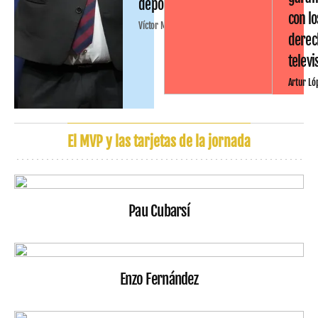
deportiva
con lo
Víctor Malo
derec
televi
Artur Ló
El MVP y las tarjetas de la jornada
Pau Cubarsí
Enzo Fernández