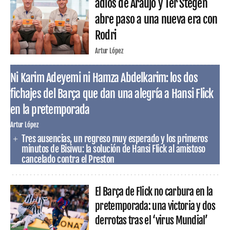
adiós de Araujo y Ter Stegen
abre paso a una nueva era con
Rodri
Artur López
Ni Karim Adeyemi ni Hamza Abdelkarim: los dos
fichajes del Barça que dan una alegría a Hansi Flick
en la pretemporada
Artur López
Tres ausencias, un regreso muy esperado y los primeros
minutos de Bisiwu: la solución de Hansi Flick al amistoso
cancelado contra el Preston
El Barça de Flick no carbura en la
pretemporada: una victoria y dos
derrotas tras el ‘virus Mundial’