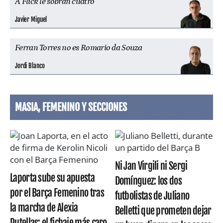
A Flick le sobran cuatro
Javier Miguel
Ferran Torres no es Romario da Souza
Jordi Blanco
MASIA, FEMENINO Y SECCIONES
Ni Jan Virgili ni Sergi
Laporta sube su apuesta
Domínguez: los dos
por el Barça Femenino tras
futbolistas de Juliano
la marcha de Alexia
Belletti que prometen dejar
Putellas: el fichaje más caro