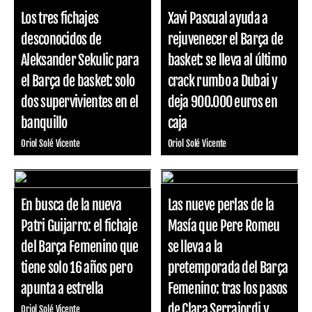
Los tres fichajes
Xavi Pascual ayuda a
desconocidos de
rejuvenecer el Barça de
Aleksander Sekulic para
basket: se lleva al último
el Barça de basket: solo
crack rumbo a Dubai y
dos supervivientes en el
deja 900.000 euros en
banquillo
caja
Oriol Solé Vicente
Oriol Solé Vicente
En busca de la nueva
Las nueve perlas de la
Patri Guijarro: el fichaje
Masía que Pere Romeu
del Barça Femenino que
se lleva a la
tiene solo 16 años pero
pretemporada del Barça
apunta a estrella
Femenino: tras los pasos
de Clara Serrajordi y
Oriol Solé Vicente