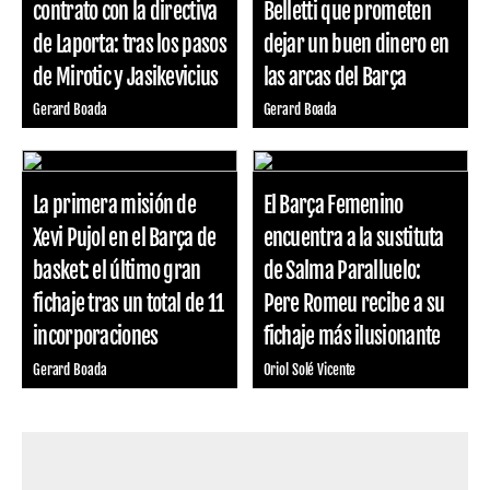
contrato con la directiva
Belletti que prometen
de Laporta: tras los pasos
dejar un buen dinero en
de Mirotic y Jasikevicius
las arcas del Barça
Gerard Boada
Gerard Boada
La primera misión de
El Barça Femenino
Xevi Pujol en el Barça de
encuentra a la sustituta
basket: el último gran
de Salma Paralluelo:
fichaje tras un total de 11
Pere Romeu recibe a su
incorporaciones
fichaje más ilusionante
Gerard Boada
Oriol Solé Vicente