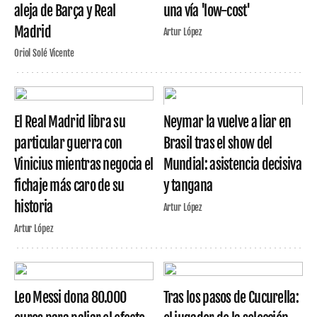
aleja de Barça y Real
una vía 'low-cost'
Madrid
Artur López
Oriol Solé Vicente
El Real Madrid libra su
Neymar la vuelve a liar en
particular guerra con
Brasil tras el show del
Vinicius mientras negocia el
Mundial: asistencia decisiva
fichaje más caro de su
y tangana
historia
Artur López
Artur López
Leo Messi dona 80.000
Tras los pasos de Cucurella: