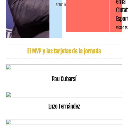
en la
Artur López
Ciutat
Espor
Víctor M
El MVP y las tarjetas de la jornada
Pau Cubarsí
Enzo Fernández