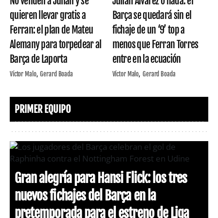
No venden a Julián y se
Julián Álvarez o nada: el
quieren llevar gratis a
Barça se quedará sin el
Ferran: el plan de Mateu
fichaje de un ‘9’ top a
Alemany para torpedear al
menos que Ferran Torres
Barça de Laporta
entre en la ecuación
Víctor Malo
Gerard Boada
Víctor Malo
Gerard Boada
PRIMER EQUIPO
Gran alegría para Hansi Flick: los tres
nuevos fichajes del Barça en la
pretemporada para el estreno de Liga