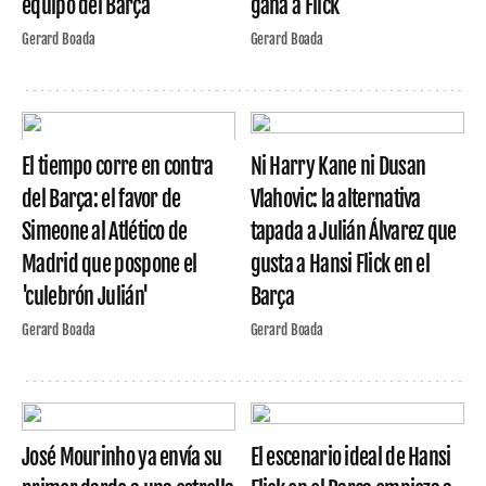
equipo del Barça
gana a Flick
Gerard Boada
Gerard Boada
El tiempo corre en contra
Ni Harry Kane ni Dusan
del Barça: el favor de
Vlahovic: la alternativa
Simeone al Atlético de
tapada a Julián Álvarez que
Madrid que pospone el
gusta a Hansi Flick en el
'culebrón Julián'
Barça
Gerard Boada
Gerard Boada
José Mourinho ya envía su
El escenario ideal de Hansi