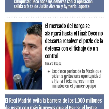
cumplirse: Deco hace los deberes con la operación
salida a falta de Julián Álvarez y Aymeric Laporte
El mercado del Barça se
alargará hasta el final: Deco no
descarta resolver el puzle de la
defensa con el fichaje de un
central
Gerard Boada
Las cinco perlas de la Masía que
piden a gritos una oportunidad
a Hansi Flick: merecen más
minutos en el primer equipo
El Real Madrid evita la barrera de los 1.000 millones
de gasto con más ingresos que el Barça: el lastre