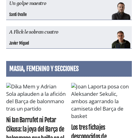
Un golpe maestro
Santi Ovalle
A Flick le sobran cuatro
Javier Miguel
MASIA, FEMENINO Y SECCIONES
Ni Ian Barrufet ni Petar
Los tres fichajes
Cikusa: la joya del Barça de
desconocidos de