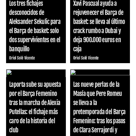
Los tres fichajes
Xavi Pascual ayuda a
desconocidos de
rejuvenecer el Barça de
Aleksander Sekulic para
basket: se lleva al último
el Barça de basket: solo
crack rumbo a Dubai y
dos supervivientes en el
deja 900.000 euros en
banquillo
caja
Oriol Solé Vicente
Oriol Solé Vicente
Laporta sube su apuesta
Las nueve perlas de la
por el Barça Femenino
Masía que Pere Romeu
tras la marcha de Alexia
se lleva a la
Putellas: el fichaje más
pretemporada del Barça
caro de la historia del
Femenino: tras los pasos
club
de Clara Serrajordi y