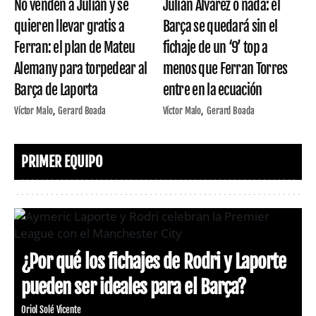
No venden a Julián y se
Julián Álvarez o nada: el
quieren llevar gratis a
Barça se quedará sin el
Ferran: el plan de Mateu
fichaje de un ‘9’ top a
Alemany para torpedear al
menos que Ferran Torres
Barça de Laporta
entre en la ecuación
Víctor Malo
Gerard Boada
Víctor Malo
Gerard Boada
PRIMER EQUIPO
¿Por qué los fichajes de Rodri y Laporte
pueden ser ideales para el Barça?
Oriol Solé Vicente