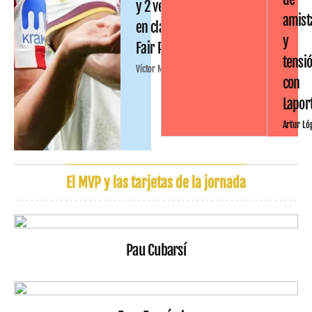
y 2 ventas
amist
en clave
y
Fair Play
tensi
Víctor Malo
con
Lapor
Artur Ló
El MVP y las tarjetas de la jornada
Pau Cubarsí