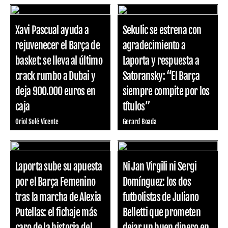
Xavi Pascual ayuda a
Sekulic se estrena con
rejuvenecer el Barça de
agradecimiento a
basket: se lleva al último
Laporta y respuesta a
crack rumbo a Dubai y
Satoransky: “El Barça
deja 900.000 euros en
siempre compite por los
caja
títulos”
Oriol Solé Vicente
Gerard Boada
Laporta sube su apuesta
Ni Jan Virgili ni Sergi
por el Barça Femenino
Domínguez: los dos
tras la marcha de Alexia
futbolistas de Juliano
Putellas: el fichaje más
Belletti que prometen
caro de la historia del
dejar un buen dinero en