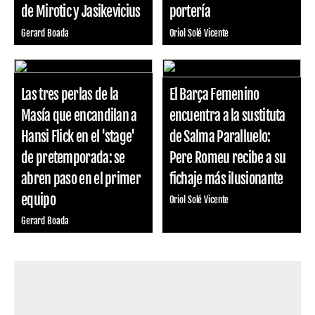
de Mirotic y Jasikevicius
portería
Gerard Boada
Oriol Solé Vicente
Las tres perlas de la
El Barça Femenino
Masía que encandilan a
encuentra a la sustituta
Hansi Flick en el 'stage'
de Salma Paralluelo:
de pretemporada: se
Pere Romeu recibe a su
abren paso en el primer
fichaje más ilusionante
equipo
Oriol Solé Vicente
Gerard Boada