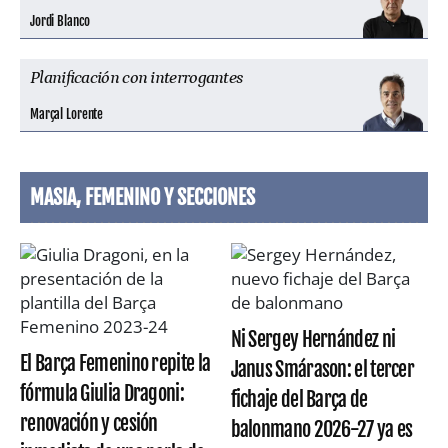
Jordi Blanco
Planificación con interrogantes
Marçal Lorente
MASIA, FEMENINO Y SECCIONES
Ni Sergey Hernández ni
El Barça Femenino repite la
Janus Smárason: el tercer
fórmula Giulia Dragoni:
fichaje del Barça de
renovación y cesión
balonmano 2026-27 ya es