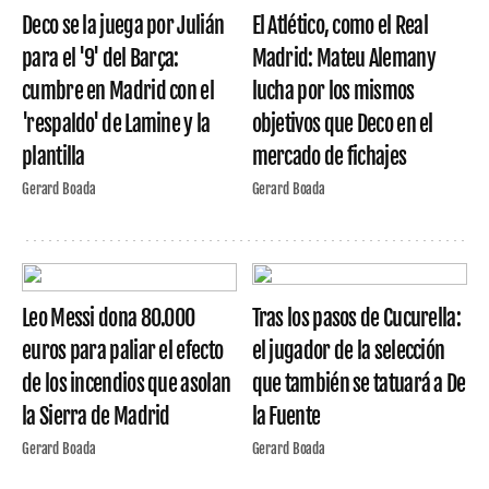
Deco se la juega por Julián
El Atlético, como el Real
para el '9' del Barça:
Madrid: Mateu Alemany
cumbre en Madrid con el
lucha por los mismos
'respaldo' de Lamine y la
objetivos que Deco en el
plantilla
mercado de fichajes
Gerard Boada
Gerard Boada
Leo Messi dona 80.000
Tras los pasos de Cucurella:
euros para paliar el efecto
el jugador de la selección
de los incendios que asolan
que también se tatuará a De
la Sierra de Madrid
la Fuente
Gerard Boada
Gerard Boada