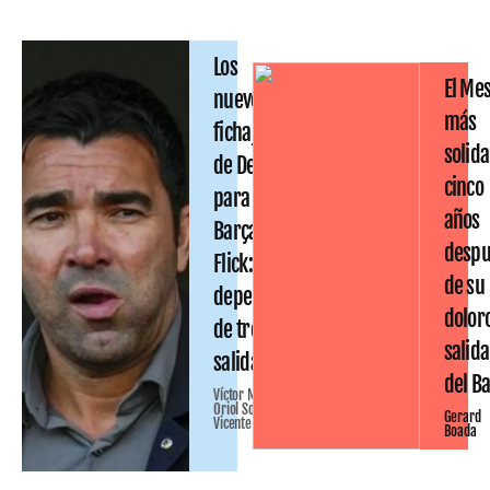
Los
El Mes
nuevos
más
fichajes
solida
de Deco
cinco
para el
años
Barça de
despu
Flick:
de su
dependen
dolor
de tres
salida
salidas
del B
Víctor Malo
Oriol Solé
Gerard
Vicente
Boada