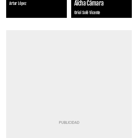
Aïcha Cámara
Artur López
Oriol Solé Vicente