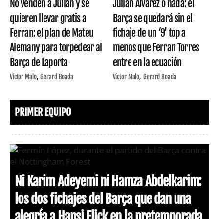
No venden a Julián y se
Julián Álvarez o nada: el
quieren llevar gratis a
Barça se quedará sin el
Ferran: el plan de Mateu
fichaje de un ‘9’ top a
Alemany para torpedear al
menos que Ferran Torres
Barça de Laporta
entre en la ecuación
Víctor Malo
Gerard Boada
Víctor Malo
Gerard Boada
PRIMER EQUIPO
Ni Karim Adeyemi ni Hamza Abdelkarim:
los dos fichajes del Barça que dan una
alegría a Hansi Flick en la pretemporada