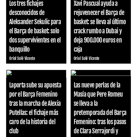
Los tres fichajes
Xavi Pascual ayuda a
desconocidos de
rejuvenecer el Barça de
Aleksander Sekulic para
basket: se lleva al último
el Barça de basket: solo
crack rumbo a Dubai y
dos supervivientes en el
deja 900.000 euros en
banquillo
caja
Oriol Solé Vicente
Oriol Solé Vicente
Laporta sube su apuesta
Las nueve perlas de la
por el Barça Femenino
Masía que Pere Romeu
tras la marcha de Alexia
se lleva a la
Putellas: el fichaje más
pretemporada del Barça
caro de la historia del
Femenino: tras los pasos
club
de Clara Serrajordi y