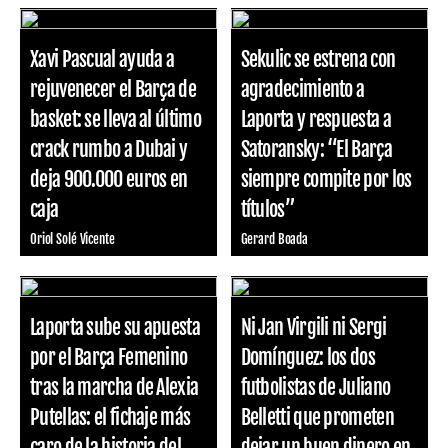
Xavi Pascual ayuda a
Sekulic se estrena con
rejuvenecer el Barça de
agradecimiento a
basket: se lleva al último
Laporta y respuesta a
crack rumbo a Dubai y
Satoransky: “El Barça
deja 900.000 euros en
siempre compite por los
caja
títulos”
Oriol Solé Vicente
Gerard Boada
Laporta sube su apuesta
Ni Jan Virgili ni Sergi
por el Barça Femenino
Domínguez: los dos
tras la marcha de Alexia
futbolistas de Juliano
Putellas: el fichaje más
Belletti que prometen
caro de la historia del
dejar un buen dinero en