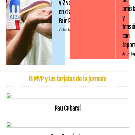
y 2 ventas
amist
en clave
y
Fair Play
tensi
Víctor Malo
con
Lapor
Artur Ló
El MVP y las tarjetas de la jornada
Pau Cubarsí