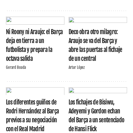
Ni Roony ni Araujo: el Barça
Deco obra otro milagro:
deja en tierra a un
Araujo se va del Barça y
futbolista y prepara la
abre las puertas al fichaje
octava salida
de un central
Gerard Boada
Artur López
Los diferentes guiños de
Los fichajes de Bisiwu,
Rodri Hernández al Barça
Adeyemi y Gordon echan
previos a su negociación
del Barça a un sentenciado
con el Real Madrid
de Hansi Flick