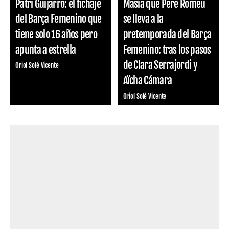
Patri Guijarro: el fichaje
Masía que Pere Romeu
del Barça Femenino que
se lleva a la
tiene solo 16 años pero
pretemporada del Barça
apunta a estrella
Femenino: tras los pasos
de Clara Serrajordi y
Oriol Solé Vicente
Aïcha Cámara
Oriol Solé Vicente