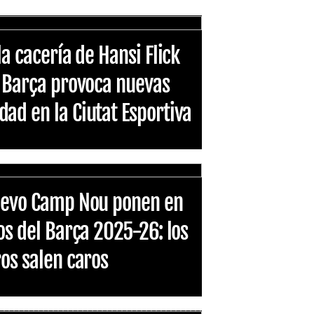
la cacería de Hansi Flick
l Barça provoca nuevas
ad en la Ciutat Esportiva
nuevo Camp Nou ponen en
os del Barça 2025-26: los
ros salen caros