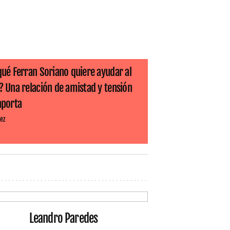
qué Ferran Soriano quiere ayudar al
? Una relación de amistad y tensión
aporta
ez
Leandro Paredes