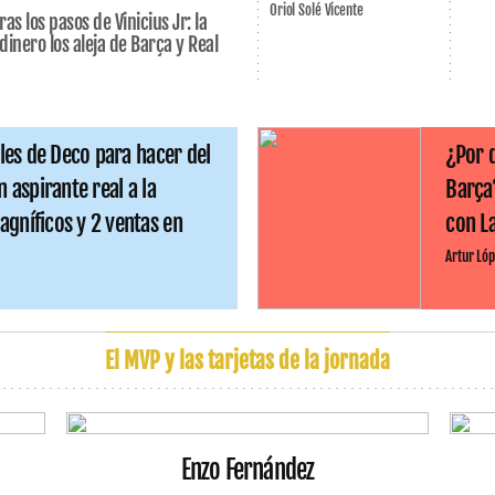
Oriol Solé Vicente
ras los pasos de Vinicius Jr: la
dinero los aleja de Barça y Real
ales de Deco para hacer del
¿Por 
n aspirante real a la
Barça
gníficos y 2 ventas en
con L
Artur Lóp
El MVP y las tarjetas de la jornada
Enzo Fernández