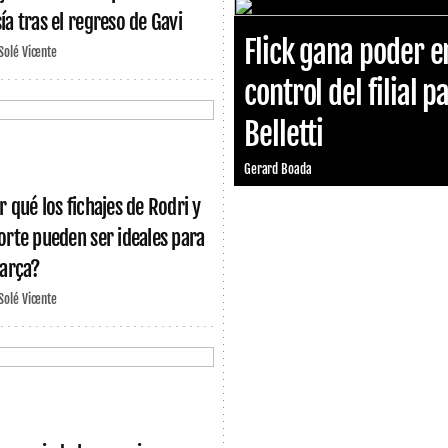
ía tras el regreso de Gavi
Flick gana poder e
 Solé Vicente
control del filial p
Belletti
Gerard Boada
r qué los fichajes de Rodri y
orte pueden ser ideales para
Barça?
 Solé Vicente