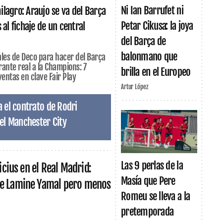
Ni Ian Barrufet ni
lagro: Araujo se va del Barça
Petar Cikusa: la joya
 al fichaje de un central
del Barça de
balonmano que
eales de Deco para hacer del Barça
rante real a la Champions: 7
brilla en el Europeo
ventas en clave Fair Play
Artur López
 el contrato de Rodri
el Manchester City
Las 9 perlas de la
nicius en el Real Madrid:
Masía que Pere
e Lamine Yamal pero menos
Romeu se lleva a la
pretemporada